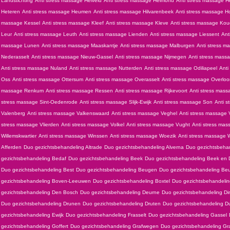
Landstichting
Anti stress massage Heiveld
Anti stress massage Helmond
Anti stress massage H
Heteren
Anti stress massage Heumen
Anti stress massage Hilvarenbeek
Anti stress massage H
massage Kessel
Anti stress massage Kleef
Anti stress massage Kleve
Anti stress massage Ko
Leur
Anti stress massage Leuth
Anti stress massage Lienden
Anti stress massage Liessent
Ant
massage Lunen
Anti stress massage Maaskantje
Anti stress massage Malburgen
Anti stress m
Nederasselt
Anti stress massage Nieuw-Gassel
Anti stress massage Nijmegen
Anti stress mass
Anti stress massage Nuland
Anti stress massage Nutterden
Anti stress massage Odiliapeel
Anti
Oss
Anti stress massage Ottersum
Anti stress massage Overasselt
Anti stress massage Overlo
massage Renkum
Anti stress massage Ressen
Anti stress massage Rijkevoort
Anti stress mas
stress massage Sint-Oedenrode
Anti stress massage Slijk-Ewijk
Anti stress massage Son
Anti s
Valenberg
Anti stress massage Valkenswaard
Anti stress massage Veghel
Anti stress massage
stress massage Vlierden
Anti stress massage Volkel
Anti stress massage Vught
Anti stress mas
Willemskwartier
Anti stress massage Winssen
Anti stress massage Woezik
Anti stress massage 
Afferden
Duo gezichtsbehandeling Altrade
Duo gezichtsbehandeling Alverna
Duo gezichtsbehan
gezichtsbehandeling Bedaf
Duo gezichtsbehandeling Beek
Duo gezichtsbehandeling Beek en
Duo gezichtsbehandeling Best
Duo gezichtsbehandeling Beugen
Duo gezichtsbehandeling Be
gezichtsbehandeling Boven-Leeuwen
Duo gezichtsbehandeling Boxtel
Duo gezichtsbehandelin
gezichtsbehandeling Den Bosch
Duo gezichtsbehandeling Deurne
Duo gezichtsbehandeling Di
Duo gezichtsbehandeling Drunen
Duo gezichtsbehandeling Druten
Duo gezichtsbehandeling D
gezichtsbehandeling Ewijk
Duo gezichtsbehandeling Frasselt
Duo gezichtsbehandeling Gassel
gezichtsbehandeling Goffert
Duo gezichtsbehandeling Grafwegen
Duo gezichtsbehandeling Gr