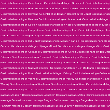
Gezichtsbehandelingen Groenlanden
Gezichtsbehandelingen Groesbeek
Gezichtsbehandeling
Gezichtsbehandelingen Hees
Gezichtsbehandelingen Heesch
Gezichtsbehandelingen Heeswijk
Gezichtsbehandelingen Helmond
Gezichtsbehandelingen Hengstheuvel
Gezichtsbehandelinge
Gezichtsbehandelingen Heumen
Gezichtsbehandelingen Hilvarenbeek
Gezichtsbehandelingen
Gezichtsbehandelingen Keeken
Gezichtsbehandelingen Kessel
Gezichtsbehandelingen Kleef
Gezichtsbehandelingen Langenboom
Gezichtsbehandelingen Lent
Gezichtsbehandelingen Leu
Loo
Gezichtsbehandelingen Loopkant
Gezichtsbehandelingen Loosbroek
Gezichtsbehandelin
Gezichtsbehandelingen Mill
Gezichtsbehandelingen Millingen aan de Rijn
Gezichtsbehandelinge
Centrum
Gezichtsbehandelingen Nijmegen-Noord
Gezichtsbehandelingen Nijmegen-Oost
Gezic
Gezichtsbehandelingen Odiliapeel
Gezichtsbehandelingen Oeffelt
Gezichtsbehandelingen Oirs
Ottersum
Gezichtsbehandelingen Overasselt
Gezichtsbehandelingen Overloon
Gezichtsbehand
Gezichtsbehandelingen Renkum
Gezichtsbehandelingen Ressen
Gezichtsbehandelingen Rijkev
Gezichtsbehandelingen Sint-Michielsgestel
Gezichtsbehandelingen Sint-Oedenrode
Gezichtsbeh
Gezichtsbehandelingen Uden
Gezichtsbehandelingen Valburg
Gezichtsbehandelingen Valenbe
Gezichtsbehandelingen Venhost
Gezichtsbehandelingen Venray
Gezichtsbehandelingen Viane
Wanroij
Gezichtsbehandelingen Wercheren
Gezichtsbehandelingen Weurt
Gezichtsbehandelin
Gezichtsbehandelingen Zeeland
Gezichtsbehandelingen Zevenhuis
Gezichtsbehandelingen Zi
massage Angeren
Hammam massage Appeltern
Hammam massage Asten
Hammam massage Ba
massage Bemmel
Hammam massage Berg en Dal
Hammam massage Bergerden
Hammam mass
Hammam massage Boskant
Hammam massage Boven-Leeuwen
Hammam massage Boxtel
Ham