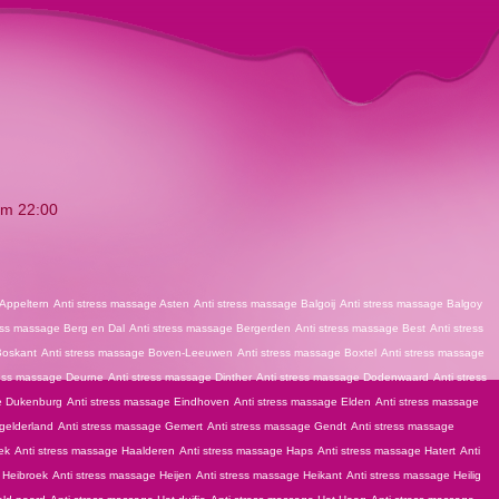
t/m 22:00
 Appeltern
Anti stress massage Asten
Anti stress massage Balgoij
Anti stress massage Balgoy
ess massage Berg en Dal
Anti stress massage Bergerden
Anti stress massage Best
Anti stress
Boskant
Anti stress massage Boven-Leeuwen
Anti stress massage Boxtel
Anti stress massage
ress massage Deurne
Anti stress massage Dinther
Anti stress massage Dodenwaard
Anti stress
ge Dukenburg
Anti stress massage Eindhoven
Anti stress massage Elden
Anti stress massage
gelderland
Anti stress massage Gemert
Anti stress massage Gendt
Anti stress massage
ek
Anti stress massage Haalderen
Anti stress massage Haps
Anti stress massage Hatert
Anti
 Heibroek
Anti stress massage Heijen
Anti stress massage Heikant
Anti stress massage Heilig