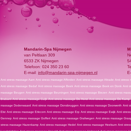
Mandarin-Spa Nijmegen
M
van Peltlaan 309
N
6533 ZK Nijmegen
5
Telefoon: 024 350 23 60
T
E-mail:
info@mandarin-spa-nijmegen.nl
E
Anti stress massage Aam
Anti stress massage Afferden
Anti stress massage Altrade
Anti stress
Anti stress massage Bedaf
Anti stress massage Beek
Anti stress massage Beek en Donk
Anti 
massage Beugen
Anti stress massage Beuningen
Anti stress massage Biezen
Anti stress mass
Brabant
Anti stress massage Cuijk
Anti stress massage De Horst
Anti stress massage De Kamp
massage Dodenwaard
Anti stress massage Donsbruggen
Anti stress massage Doorwerth
Anti s
Elst
Anti stress massage Erlecom
Anti stress massage Erp
Anti stress massage Ewijk
Anti stres
Gennep
Anti stress massage Goffert
Anti stress massage Grafwegen
Anti stress massage Gras
stress massage Hazenkamp
Anti stress massage Hedel
Anti stress massage Heelsum
Anti stre