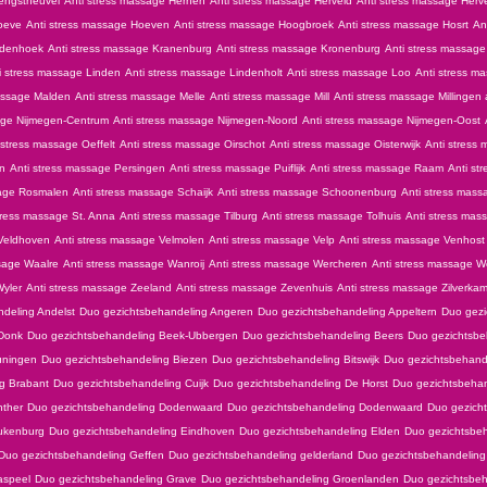
engstheuvel
Anti stress massage Hernen
Anti stress massage Herveld
Anti stress massage Herv
oeve
Anti stress massage Hoeven
Anti stress massage Hoogbroek
Anti stress massage Hosrt
An
udenhoek
Anti stress massage Kranenburg
Anti stress massage Kronenburg
Anti stress massage
i stress massage Linden
Anti stress massage Lindenholt
Anti stress massage Loo
Anti stress m
assage Malden
Anti stress massage Melle
Anti stress massage Mill
Anti stress massage Millingen 
age Nijmegen-Centrum
Anti stress massage Nijmegen-Noord
Anti stress massage Nijmegen-Oost
 stress massage Oeffelt
Anti stress massage Oirschot
Anti stress massage Oisterwijk
Anti stress 
on
Anti stress massage Persingen
Anti stress massage Puiflijk
Anti stress massage Raam
Anti st
sage Rosmalen
Anti stress massage Schaijk
Anti stress massage Schoonenburg
Anti stress mass
tress massage St. Anna
Anti stress massage Tilburg
Anti stress massage Tolhuis
Anti stress ma
 Veldhoven
Anti stress massage Velmolen
Anti stress massage Velp
Anti stress massage Venhost
sage Waalre
Anti stress massage Wanroij
Anti stress massage Wercheren
Anti stress massage W
Wyler
Anti stress massage Zeeland
Anti stress massage Zevenhuis
Anti stress massage Zilverka
deling Andelst
Duo gezichtsbehandeling Angeren
Duo gezichtsbehandeling Appeltern
Duo gezi
 Donk
Duo gezichtsbehandeling Beek-Ubbergen
Duo gezichtsbehandeling Beers
Duo gezichtsb
uningen
Duo gezichtsbehandeling Biezen
Duo gezichtsbehandeling Bitswijk
Duo gezichtsbehand
g Brabant
Duo gezichtsbehandeling Cuijk
Duo gezichtsbehandeling De Horst
Duo gezichtsbeha
nther
Duo gezichtsbehandeling Dodenwaard
Duo gezichtsbehandeling Dodenwaard
Duo gezich
ukenburg
Duo gezichtsbehandeling Eindhoven
Duo gezichtsbehandeling Elden
Duo gezichtsbeh
Duo gezichtsbehandeling Geffen
Duo gezichtsbehandeling gelderland
Duo gezichtsbehandeling
aspeel
Duo gezichtsbehandeling Grave
Duo gezichtsbehandeling Groenlanden
Duo gezichtsbe