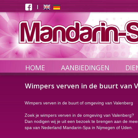
HOME
AANBIEDINGEN
DIE
Wimpers verven in de buurt van 
Wimpers verven in de buurt of omgeving van Valenberg
Zoek je wimpers verven in de omgeving van Valenberg?
Dan nodigen wij je uit een bezoek te brengen aan de me
spa van Nederland Mandarin-Spa in Nijmegen of Uden.