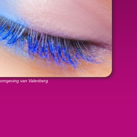
f omgeving van Valenberg