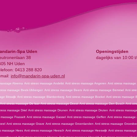
andarin-Spa Uden
Openingstijden
eutronenlaan 38
dagelijks van 10:00 
405 NH Uden
elefoon: 0413 288 820
-mail:
info@mandarin-spa-uden.nl
 massage Alverna
Anti stress massage Andelst
Anti stress massage Angeren
Anti stress massage
stress massage Beek-Ubbergen
Anti stress massage Beers
Anti stress massage Bemmel
Anti str
age Bitswijk
Anti stress massage Blankenberg
Anti stress massage Boekel
Anti stress massage 
Anti stress massage De laar
Anti stress massage Deest
Anti stress massage Den Bosch
Anti st
tress massage Driel
Anti stress massage Drunen
Anti stress massage Druten
Anti stress massa
s massage Frasselt
Anti stress massage Gassel
Anti stress massage Geffen
Anti stress massage 
peel
Anti stress massage Grave
Anti stress massage Groenlanden
Anti stress massage Groesbe
ss massage Hees
Anti stress massage Heesch
Anti stress massage Heeswijk
Anti stress massage