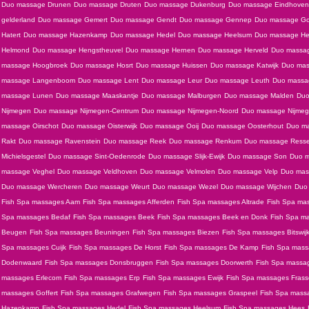
Duo massage Drunen
Duo massage Druten
Duo massage Dukenburg
Duo massage Eindhoven
gelderland
Duo massage Gemert
Duo massage Gendt
Duo massage Gennep
Duo massage Gof
Hatert
Duo massage Hazenkamp
Duo massage Hedel
Duo massage Heelsum
Duo massage H
Helmond
Duo massage Hengstheuvel
Duo massage Hernen
Duo massage Herveld
Duo massag
massage Hoogbroek
Duo massage Hosrt
Duo massage Huissen
Duo massage Katwijk
Duo ma
massage Langenboom
Duo massage Lent
Duo massage Leur
Duo massage Leuth
Duo massa
massage Lunen
Duo massage Maaskantje
Duo massage Malburgen
Duo massage Malden
Duo
Nijmegen
Duo massage Nijmegen-Centrum
Duo massage Nijmegen-Noord
Duo massage Nijmeg
massage Oirschot
Duo massage Oisterwijk
Duo massage Ooij
Duo massage Oosterhout
Duo m
Rakt
Duo massage Ravenstein
Duo massage Reek
Duo massage Renkum
Duo massage Ress
Michielsgestel
Duo massage Sint-Oedenrode
Duo massage Slijk-Ewijk
Duo massage Son
Duo m
massage Veghel
Duo massage Veldhoven
Duo massage Velmolen
Duo massage Velp
Duo mas
Duo massage Wercheren
Duo massage Weurt
Duo massage Wezel
Duo massage Wijchen
Duo 
Fish Spa massages Aam
Fish Spa massages Afferden
Fish Spa massages Altrade
Fish Spa ma
Spa massages Bedaf
Fish Spa massages Beek
Fish Spa massages Beek en Donk
Fish Spa m
Beugen
Fish Spa massages Beuningen
Fish Spa massages Biezen
Fish Spa massages Bitswij
Spa massages Cuijk
Fish Spa massages De Horst
Fish Spa massages De Kamp
Fish Spa mass
Dodenwaard
Fish Spa massages Donsbruggen
Fish Spa massages Doorwerth
Fish Spa massag
massages Erlecom
Fish Spa massages Erp
Fish Spa massages Ewijk
Fish Spa massages Frasse
massages Goffert
Fish Spa massages Grafwegen
Fish Spa massages Graspeel
Fish Spa mass
Hazenkamp
Fish Spa massages Hedel
Fish Spa massages Heelsum
Fish Spa massages Hees