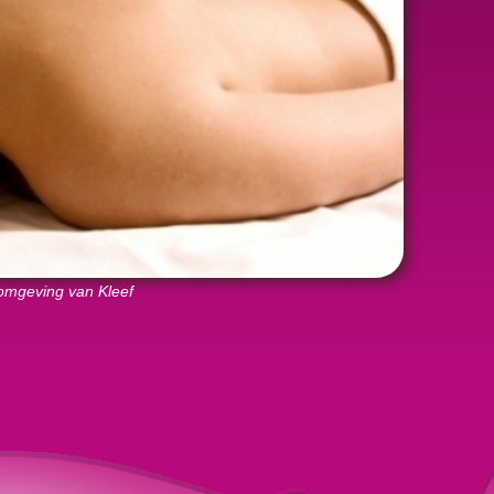
omgeving van Kleef