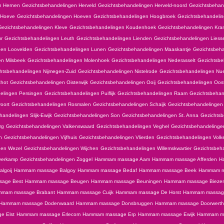
n Hernen
Gezichtsbehandelingen Herveld
Gezichtsbehandelingen Herveld-noord
Gezichtsbehand
 Hoeve
Gezichtsbehandelingen Hoeven
Gezichtsbehandelingen Hoogbroek
Gezichtsbehandelin
Gezichtsbehandelingen Kleve
Gezichtsbehandelingen Koudenhoek
Gezichtsbehandelingen Kra
r
Gezichtsbehandelingen Leuth
Gezichtsbehandelingen Lienden
Gezichtsbehandelingen Liess
gen Loovelden
Gezichtsbehandelingen Lunen
Gezichtsbehandelingen Maaskantje
Gezichtsbeh
n Milsbeek
Gezichtsbehandelingen Molenhoek
Gezichtsbehandelingen Nederasselt
Gezichtsbe
htsbehandelingen Nijmegen-Zuid
Gezichtsbehandelingen Nistelrode
Gezichtsbehandelingen Nu
chot
Gezichtsbehandelingen Oisterwijk
Gezichtsbehandelingen Ooij
Gezichtsbehandelingen Oos
elingen Persingen
Gezichtsbehandelingen Puiflijk
Gezichtsbehandelingen Raam
Gezichtsbehan
oort
Gezichtsbehandelingen Rosmalen
Gezichtsbehandelingen Schaijk
Gezichtsbehandelinge
andelingen Slijk-Ewijk
Gezichtsbehandelingen Son
Gezichtsbehandelingen St. Anna
Gezichtsb
rg
Gezichtsbehandelingen Valkenswaard
Gezichtsbehandelingen Veghel
Gezichtsbehandelinge
n
Gezichtsbehandelingen Vijfhuis
Gezichtsbehandelingen Vlierden
Gezichtsbehandelingen Volke
gen Wezel
Gezichtsbehandelingen Wijchen
Gezichtsbehandelingen Willemskwartier
Gezichtsbeh
lverkamp
Gezichtsbehandelingen Zoggel
Hammam massage Aam
Hammam massage Afferden
H
lgoij
Hammam massage Balgoy
Hammam massage Bedaf
Hammam massage Beek
Hammam m
age Best
Hammam massage Beugen
Hammam massage Beuningen
Hammam massage Bieze
mam massage Brabant
Hammam massage Cuijk
Hammam massage De Horst
Hammam massag
Hammam massage Dodenwaard
Hammam massage Donsbruggen
Hammam massage Doorwerth
e Elst
Hammam massage Erlecom
Hammam massage Erp
Hammam massage Ewijk
Hammam ma