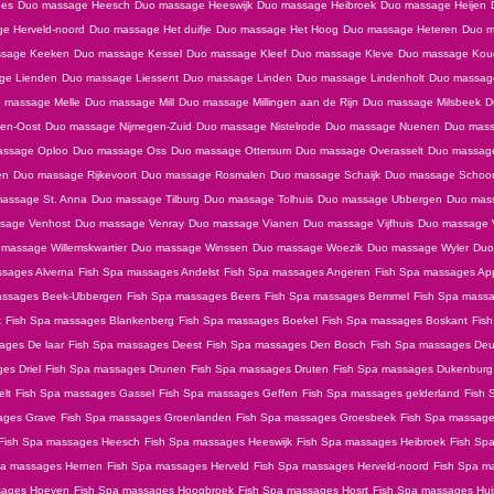
ees
Duo massage Heesch
Duo massage Heeswijk
Duo massage Heibroek
Duo massage Heijen
e Herveld-noord
Duo massage Het duifje
Duo massage Het Hoog
Duo massage Heteren
Duo 
ssage Keeken
Duo massage Kessel
Duo massage Kleef
Duo massage Kleve
Duo massage Kou
ge Lienden
Duo massage Liessent
Duo massage Linden
Duo massage Lindenholt
Duo massag
 massage Melle
Duo massage Mill
Duo massage Millingen aan de Rijn
Duo massage Milsbeek
D
en-Oost
Duo massage Nijmegen-Zuid
Duo massage Nistelrode
Duo massage Nuenen
Duo mass
assage Oploo
Duo massage Oss
Duo massage Ottersum
Duo massage Overasselt
Duo massage
en
Duo massage Rijkevoort
Duo massage Rosmalen
Duo massage Schaijk
Duo massage Schoo
assage St. Anna
Duo massage Tilburg
Duo massage Tolhuis
Duo massage Ubbergen
Duo mas
sage Venhost
Duo massage Venray
Duo massage Vianen
Duo massage Vijfhuis
Duo massage V
massage Willemskwartier
Duo massage Winssen
Duo massage Woezik
Duo massage Wyler
Duo
ssages Alverna
Fish Spa massages Andelst
Fish Spa massages Angeren
Fish Spa massages App
assages Beek-Ubbergen
Fish Spa massages Beers
Fish Spa massages Bemmel
Fish Spa massa
k
Fish Spa massages Blankenberg
Fish Spa massages Boekel
Fish Spa massages Boskant
Fis
ages De laar
Fish Spa massages Deest
Fish Spa massages Den Bosch
Fish Spa massages Deu
es Driel
Fish Spa massages Drunen
Fish Spa massages Druten
Fish Spa massages Dukenburg
lt
Fish Spa massages Gassel
Fish Spa massages Geffen
Fish Spa massages gelderland
Fish 
ages Grave
Fish Spa massages Groenlanden
Fish Spa massages Groesbeek
Fish Spa massage
Fish Spa massages Heesch
Fish Spa massages Heeswijk
Fish Spa massages Heibroek
Fish Sp
pa massages Hernen
Fish Spa massages Herveld
Fish Spa massages Herveld-noord
Fish Spa ma
sages Hoeven
Fish Spa massages Hoogbroek
Fish Spa massages Hosrt
Fish Spa massages Hu