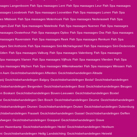
ssages Langenboom
Fish Spa massages Lent
Fish Spa massages Leur
Fish Spa massages
assages Loosbroek
Fish Spa massages Loovelden
Fish Spa massages Lunen
Fish Spa
es Milsbeek
Fish Spa massages Molenhoek
Fish Spa massages Nederasselt
Fish Spa
egen-Zuid
Fish Spa massages Nistelrode
Fish Spa massages Nuenen
Fish Spa massages
massages Oosterhout
Fish Spa massages Oploo
Fish Spa massages Oss
Fish Spa massages
 massages Ravenstein
Fish Spa massages Reek
Fish Spa massages Renkum
Fish Spa
ages Sint Anthonis
Fish Spa massages Sint-Michielsgestel
Fish Spa massages Sint-Oedenrode
 Uden
Fish Spa massages Valburg
Fish Spa massages Valenberg
Fish Spa massages
 Spa massages Vianen
Fish Spa massages Vijfhuis
Fish Spa massages Vlierden
Fish Spa
Spa massages Wijchen
Fish Spa massages Willemskwartier
Fish Spa massages Winssen
Fish
en Aam
Gezichtsbehandelingen Afferden
Gezichtsbehandelingen Altrade
oij
Gezichtsbehandelingen Balgoy
Gezichtsbehandelingen Bedaf
Gezichtsbehandelingen
chtsbehandelingen Bergerden
Gezichtsbehandelingen Best
Gezichtsbehandelingen Beugen
en Boskant
Gezichtsbehandelingen Boven-Leeuwen
Gezichtsbehandelingen Boxtel
st
Gezichtsbehandelingen Den Bosch
Gezichtsbehandelingen Deurne
Gezichtsbehandelingen
chtsbehandelingen Drunen
Gezichtsbehandelingen Druten
Gezichtsbehandelingen Dukenburg
chtsbehandelingen Frasselt
Gezichtsbehandelingen Gassel
Gezichtsbehandelingen Geffen
afwegen
Gezichtsbehandelingen Graspeel
Gezichtsbehandelingen Grave
ngen Hazenkamp
Gezichtsbehandelingen Hedel
Gezichtsbehandelingen Heelsum
nt
Gezichtsbehandelingen Heilig Landstichting
Gezichtsbehandelingen Heiveld