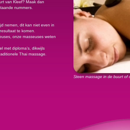
urt van Kleef? Maak dan
rstaande nummers.
jd nemen, dit kan niet even in
resultaat te komen.
seuses, onze masseuses weten
 met diploma’s, dikwijls
aditionele Thai massage.
Steen massage in de buurt of 