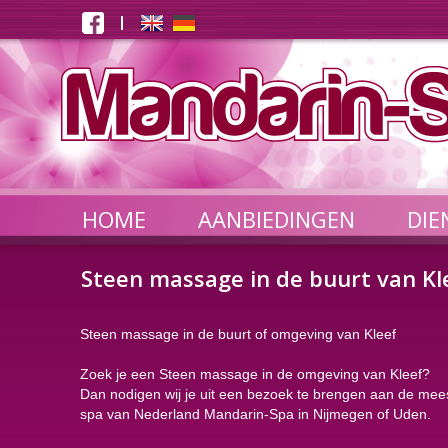
HOME
AANBIEDINGEN
DIE
Steen massage in de buurt van Kl
Steen massage in de buurt of omgeving van Kleef
Zoek je een Steen massage in de omgeving van Kleef?
Dan nodigen wij je uit een bezoek te brengen aan de me
spa van Nederland Mandarin-Spa in Nijmegen of Uden.