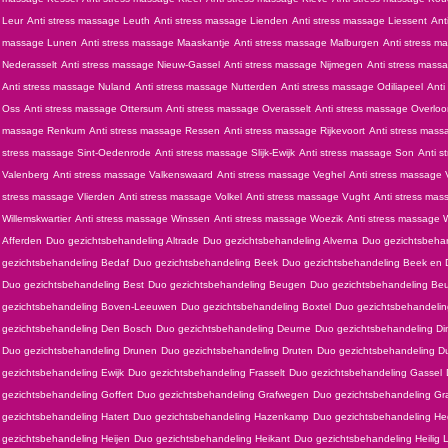
Leur
Anti stress massage Leuth
Anti stress massage Lienden
Anti stress massage Liessent
Ant
massage Lunen
Anti stress massage Maaskantje
Anti stress massage Malburgen
Anti stress m
Nederasselt
Anti stress massage Nieuw-Gassel
Anti stress massage Nijmegen
Anti stress mass
Anti stress massage Nuland
Anti stress massage Nutterden
Anti stress massage Odiliapeel
Anti
Oss
Anti stress massage Ottersum
Anti stress massage Overasselt
Anti stress massage Overlo
massage Renkum
Anti stress massage Ressen
Anti stress massage Rijkevoort
Anti stress mas
stress massage Sint-Oedenrode
Anti stress massage Slijk-Ewijk
Anti stress massage Son
Anti s
Valenberg
Anti stress massage Valkenswaard
Anti stress massage Veghel
Anti stress massage
stress massage Vlierden
Anti stress massage Volkel
Anti stress massage Vught
Anti stress mas
Willemskwartier
Anti stress massage Winssen
Anti stress massage Woezik
Anti stress massage 
Afferden
Duo gezichtsbehandeling Altrade
Duo gezichtsbehandeling Alverna
Duo gezichtsbehan
gezichtsbehandeling Bedaf
Duo gezichtsbehandeling Beek
Duo gezichtsbehandeling Beek en
Duo gezichtsbehandeling Best
Duo gezichtsbehandeling Beugen
Duo gezichtsbehandeling Be
gezichtsbehandeling Boven-Leeuwen
Duo gezichtsbehandeling Boxtel
Duo gezichtsbehandelin
gezichtsbehandeling Den Bosch
Duo gezichtsbehandeling Deurne
Duo gezichtsbehandeling Di
Duo gezichtsbehandeling Drunen
Duo gezichtsbehandeling Druten
Duo gezichtsbehandeling D
gezichtsbehandeling Ewijk
Duo gezichtsbehandeling Frasselt
Duo gezichtsbehandeling Gassel
gezichtsbehandeling Goffert
Duo gezichtsbehandeling Grafwegen
Duo gezichtsbehandeling Gr
gezichtsbehandeling Hatert
Duo gezichtsbehandeling Hazenkamp
Duo gezichtsbehandeling He
gezichtsbehandeling Heijen
Duo gezichtsbehandeling Heikant
Duo gezichtsbehandeling Heilig L