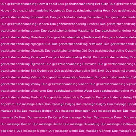
Duo gezichtsbehandeling Herveld-noord
Duo gezichtsbehandeling Het duifje
Duo gezichtsbeha
Hoeven
Duo gezichtsbehandeling Hoogbroek
Duo gezichtsbehandeling Hosrt
Duo gezichtsbeh
gezichtsbehandeling Koudenhoek
Duo gezichtsbehandeling Kranenburg
Duo gezichtsbehande
Duo gezichtsbehandeling Lienden
Duo gezichtsbehandeling Liessent
Duo gezichtsbehandeling
gezichtsbehandeling Lunen
Duo gezichtsbehandeling Maaskantje
Duo gezichtsbehandeling Ma
gezichtsbehandeling Molenhoek
Duo gezichtsbehandeling Nederasselt
Duo gezichtsbehandeli
gezichtsbehandeling Nijmegen-Zuid
Duo gezichtsbehandeling Nistelrode
Duo gezichtsbehandel
gezichtsbehandeling Oisterwijk
Duo gezichtsbehandeling Ooij
Duo gezichtsbehandeling Ooster
gezichtsbehandeling Persingen
Duo gezichtsbehandeling Puiflijk
Duo gezichtsbehandeling Ra
gezichtsbehandeling Rijkevoort
Duo gezichtsbehandeling Rosmalen
Duo gezichtsbehandeling S
gezichtsbehandeling Sint-Oedenrode
Duo gezichtsbehandeling Slijk-Ewijk
Duo gezichtsbehande
gezichtsbehandeling Valburg
Duo gezichtsbehandeling Valenberg
Duo gezichtsbehandeling Va
gezichtsbehandeling Venray
Duo gezichtsbehandeling Vianen
Duo gezichtsbehandeling Vijfhui
gezichtsbehandeling Wercheren
Duo gezichtsbehandeling Weurt
Duo gezichtsbehandeling Wez
gezichtsbehandeling Zeeland
Duo gezichtsbehandeling Zevenhuis
Duo gezichtsbehandeling Zi
Appeltern
Duo massage Asten
Duo massage Balgoij
Duo massage Balgoy
Duo massage Bedaf
massage Best
Duo massage Beugen
Duo massage Beuningen
Duo massage Biezen
Duo mass
massage De Horst
Duo massage De Kamp
Duo massage De laar
Duo massage Deest
Duo mas
Duo massage Drunen
Duo massage Druten
Duo massage Dukenburg
Duo massage Eindhoven
gelderland
Duo massage Gemert
Duo massage Gendt
Duo massage Gennep
Duo massage Gof