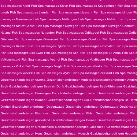
Spa massages Kleef
Fish Spa massages Kleve
Fish Spa massages Koudenhoek
Fish Spa mas
Leuth
Fish Spa massages Lienden
Fish Spa massages Liessent
Fish Spa massages Linden
Fi
massages Maaskantje
Fish Spa massages Malburgen
Fish Spa massages Malden
Fish Spa ma
massages Nieuw-Gassel
Fish Spa massages Nijmegen
Fish Spa massages Nijmegen-Centrum
Nuland
Fish Spa massages Nutterden
Fish Spa massages Odiliapeel
Fish Spa massages Oeffel
Ottersum
Fish Spa massages Overasselt
Fish Spa massages Overloon
Fish Spa massages Per
massages Ressen
Fish Spa massages Rijkevoort
Fish Spa massages Rosmalen
Fish Spa mass
Fish Spa massages Slijk-Ewijk
Fish Spa massages Son
Fish Spa massages St. Anna
Fish Spa 
Valkenswaard
Fish Spa massages Veghel
Fish Spa massages Veldhoven
Fish Spa massages V
massages Volkel
Fish Spa massages Vught
Fish Spa massages Waalre
Fish Spa massages Wan
Spa massages Woezik
Fish Spa massages Wyler
Fish Spa massages Zeeland
Fish Spa massa
Gezichtsbehandelingen Alverna
Gezichtsbehandelingen Andelst
Gezichtsbehandelingen Anger
Beek
Gezichtsbehandelingen Beek en Donk
Gezichtsbehandelingen Beek-Ubbergen
Gezichts
Gezichtsbehandelingen Beuningen
Gezichtsbehandelingen Biezen
Gezichtsbehandelingen Bits
Gezichtsbehandelingen Brabant
Gezichtsbehandelingen Cuijk
Gezichtsbehandelingen De Horst
Dinther
Gezichtsbehandelingen Dodenwaard
Gezichtsbehandelingen Dodenwaard
Gezichtsbe
Gezichtsbehandelingen Eindhoven
Gezichtsbehandelingen Elden
Gezichtsbehandelingen Elst
Gezichtsbehandelingen gelderland
Gezichtsbehandelingen Gemert
Gezichtsbehandelingen Ge
Gezichtsbehandelingen Groenlanden
Gezichtsbehandelingen Groesbeek
Gezichtsbehandeling
Gezichtsbehandelingen Hees
Gezichtsbehandelingen Heesch
Gezichtsbehandelingen Heeswijk