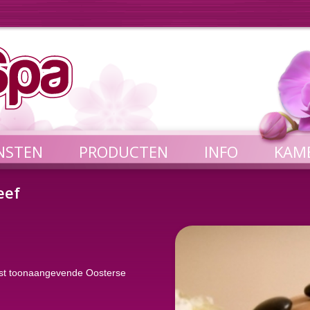
NSTEN
PRODUCTEN
INFO
KAM
eef
est toonaangevende Oosterse