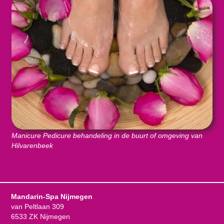
Manicure Pedicure behandeling in de buurt of omgeving van
Hilvarenbeek
Mandarin-Spa Nijmegen
van Peltlaan 309
6533 ZK Nijmegen