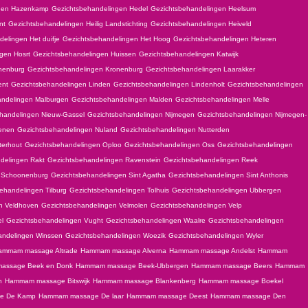
ngen Hazenkamp
Gezichtsbehandelingen Hedel
Gezichtsbehandelingen Heelsum
nt
Gezichtsbehandelingen Heilig Landstichting
Gezichtsbehandelingen Heiveld
elingen Het duifje
Gezichtsbehandelingen Het Hoog
Gezichtsbehandelingen Heteren
gen Hosrt
Gezichtsbehandelingen Huissen
Gezichtsbehandelingen Katwijk
nenburg
Gezichtsbehandelingen Kronenburg
Gezichtsbehandelingen Laarakker
ent
Gezichtsbehandelingen Linden
Gezichtsbehandelingen Lindenholt
Gezichtsbehandelingen
andelingen Malburgen
Gezichtsbehandelingen Malden
Gezichtsbehandelingen Melle
handelingen Nieuw-Gassel
Gezichtsbehandelingen Nijmegen
Gezichtsbehandelingen Nijmegen-
enen
Gezichtsbehandelingen Nuland
Gezichtsbehandelingen Nutterden
terhout
Gezichtsbehandelingen Oploo
Gezichtsbehandelingen Oss
Gezichtsbehandelingen
delingen Rakt
Gezichtsbehandelingen Ravenstein
Gezichtsbehandelingen Reek
n Schoonenburg
Gezichtsbehandelingen Sint Agatha
Gezichtsbehandelingen Sint Anthonis
ehandelingen Tilburg
Gezichtsbehandelingen Tolhuis
Gezichtsbehandelingen Ubbergen
n Veldhoven
Gezichtsbehandelingen Velmolen
Gezichtsbehandelingen Velp
l
Gezichtsbehandelingen Vught
Gezichtsbehandelingen Waalre
Gezichtsbehandelingen
andelingen Winssen
Gezichtsbehandelingen Woezik
Gezichtsbehandelingen Wyler
ammam massage Altrade
Hammam massage Alverna
Hammam massage Andelst
Hammam
assage Beek en Donk
Hammam massage Beek-Ubbergen
Hammam massage Beers
Hammam
n
Hammam massage Bitswijk
Hammam massage Blankenberg
Hammam massage Boekel
e De Kamp
Hammam massage De laar
Hammam massage Deest
Hammam massage Den