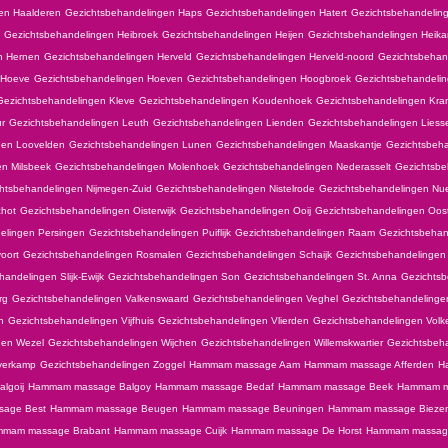
en Haalderen
Gezichtsbehandelingen Haps
Gezichtsbehandelingen Hatert
Gezichtsbehandeli
Gezichtsbehandelingen Heibroek
Gezichtsbehandelingen Heijen
Gezichtsbehandelingen Heika
n Hernen
Gezichtsbehandelingen Herveld
Gezichtsbehandelingen Herveld-noord
Gezichtsbehand
 Hoeve
Gezichtsbehandelingen Hoeven
Gezichtsbehandelingen Hoogbroek
Gezichtsbehandelin
Gezichtsbehandelingen Kleve
Gezichtsbehandelingen Koudenhoek
Gezichtsbehandelingen Kra
r
Gezichtsbehandelingen Leuth
Gezichtsbehandelingen Lienden
Gezichtsbehandelingen Liess
gen Loovelden
Gezichtsbehandelingen Lunen
Gezichtsbehandelingen Maaskantje
Gezichtsbeh
n Milsbeek
Gezichtsbehandelingen Molenhoek
Gezichtsbehandelingen Nederasselt
Gezichtsbe
htsbehandelingen Nijmegen-Zuid
Gezichtsbehandelingen Nistelrode
Gezichtsbehandelingen Nu
chot
Gezichtsbehandelingen Oisterwijk
Gezichtsbehandelingen Ooij
Gezichtsbehandelingen Oos
elingen Persingen
Gezichtsbehandelingen Puiflijk
Gezichtsbehandelingen Raam
Gezichtsbehan
oort
Gezichtsbehandelingen Rosmalen
Gezichtsbehandelingen Schaijk
Gezichtsbehandelinge
andelingen Slijk-Ewijk
Gezichtsbehandelingen Son
Gezichtsbehandelingen St. Anna
Gezichtsb
rg
Gezichtsbehandelingen Valkenswaard
Gezichtsbehandelingen Veghel
Gezichtsbehandelinge
n
Gezichtsbehandelingen Vijfhuis
Gezichtsbehandelingen Vlierden
Gezichtsbehandelingen Volke
gen Wezel
Gezichtsbehandelingen Wijchen
Gezichtsbehandelingen Willemskwartier
Gezichtsbeh
lverkamp
Gezichtsbehandelingen Zoggel
Hammam massage Aam
Hammam massage Afferden
H
lgoij
Hammam massage Balgoy
Hammam massage Bedaf
Hammam massage Beek
Hammam m
age Best
Hammam massage Beugen
Hammam massage Beuningen
Hammam massage Bieze
mam massage Brabant
Hammam massage Cuijk
Hammam massage De Horst
Hammam massag