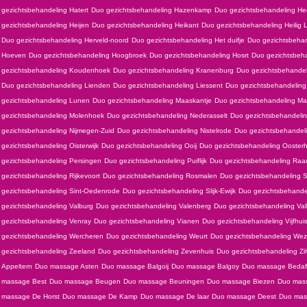
gezichtsbehandeling Hatert
Duo gezichtsbehandeling Hazenkamp
Duo gezichtsbehandeling He
gezichtsbehandeling Heijen
Duo gezichtsbehandeling Heikant
Duo gezichtsbehandeling Heilig L
Duo gezichtsbehandeling Herveld-noord
Duo gezichtsbehandeling Het duifje
Duo gezichtsbeha
Hoeven
Duo gezichtsbehandeling Hoogbroek
Duo gezichtsbehandeling Hosrt
Duo gezichtsbeh
gezichtsbehandeling Koudenhoek
Duo gezichtsbehandeling Kranenburg
Duo gezichtsbehande
Duo gezichtsbehandeling Lienden
Duo gezichtsbehandeling Liessent
Duo gezichtsbehandeling
gezichtsbehandeling Lunen
Duo gezichtsbehandeling Maaskantje
Duo gezichtsbehandeling Ma
gezichtsbehandeling Molenhoek
Duo gezichtsbehandeling Nederasselt
Duo gezichtsbehandeli
gezichtsbehandeling Nijmegen-Zuid
Duo gezichtsbehandeling Nistelrode
Duo gezichtsbehandel
gezichtsbehandeling Oisterwijk
Duo gezichtsbehandeling Ooij
Duo gezichtsbehandeling Ooster
gezichtsbehandeling Persingen
Duo gezichtsbehandeling Puiflijk
Duo gezichtsbehandeling Ra
gezichtsbehandeling Rijkevoort
Duo gezichtsbehandeling Rosmalen
Duo gezichtsbehandeling S
gezichtsbehandeling Sint-Oedenrode
Duo gezichtsbehandeling Slijk-Ewijk
Duo gezichtsbehande
gezichtsbehandeling Valburg
Duo gezichtsbehandeling Valenberg
Duo gezichtsbehandeling Va
gezichtsbehandeling Venray
Duo gezichtsbehandeling Vianen
Duo gezichtsbehandeling Vijfhui
gezichtsbehandeling Wercheren
Duo gezichtsbehandeling Weurt
Duo gezichtsbehandeling Wez
gezichtsbehandeling Zeeland
Duo gezichtsbehandeling Zevenhuis
Duo gezichtsbehandeling Zi
Appeltern
Duo massage Asten
Duo massage Balgoij
Duo massage Balgoy
Duo massage Bedaf
massage Best
Duo massage Beugen
Duo massage Beuningen
Duo massage Biezen
Duo mass
massage De Horst
Duo massage De Kamp
Duo massage De laar
Duo massage Deest
Duo mas