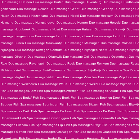
Duo massage Drunen
Duo massage Druten
Duo massage Dukenburg
Duo massage Eindhoven
gelderland
Duo massage Gemert
Duo massage Gendt
Duo massage Gennep
Duo massage Gof
Hatert
Duo massage Hazenkamp
Duo massage Hedel
Duo massage Heelsum
Duo massage H
Helmond
Duo massage Hengstheuvel
Duo massage Hernen
Duo massage Herveld
Duo massag
massage Hoogbroek
Duo massage Hosrt
Duo massage Huissen
Duo massage Katwijk
Duo ma
massage Langenboom
Duo massage Lent
Duo massage Leur
Duo massage Leuth
Duo massa
massage Lunen
Duo massage Maaskantje
Duo massage Malburgen
Duo massage Malden
Duo
Nijmegen
Duo massage Nijmegen-Centrum
Duo massage Nijmegen-Noord
Duo massage Nijmeg
massage Oirschot
Duo massage Oisterwijk
Duo massage Ooij
Duo massage Oosterhout
Duo m
Rakt
Duo massage Ravenstein
Duo massage Reek
Duo massage Renkum
Duo massage Ress
Michielsgestel
Duo massage Sint-Oedenrode
Duo massage Slijk-Ewijk
Duo massage Son
Duo m
massage Veghel
Duo massage Veldhoven
Duo massage Velmolen
Duo massage Velp
Duo mas
Duo massage Wercheren
Duo massage Weurt
Duo massage Wezel
Duo massage Wijchen
Duo 
Fish Spa massages Aam
Fish Spa massages Afferden
Fish Spa massages Altrade
Fish Spa ma
Spa massages Bedaf
Fish Spa massages Beek
Fish Spa massages Beek en Donk
Fish Spa m
Beugen
Fish Spa massages Beuningen
Fish Spa massages Biezen
Fish Spa massages Bitswij
Spa massages Cuijk
Fish Spa massages De Horst
Fish Spa massages De Kamp
Fish Spa mass
Dodenwaard
Fish Spa massages Donsbruggen
Fish Spa massages Doorwerth
Fish Spa massag
massages Erlecom
Fish Spa massages Erp
Fish Spa massages Ewijk
Fish Spa massages Frasse
massages Goffert
Fish Spa massages Grafwegen
Fish Spa massages Graspeel
Fish Spa mass
Hazenkamp
Fish Spa massages Hedel
Fish Spa massages Heelsum
Fish Spa massages Hees