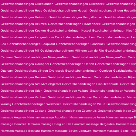
Gezichtsbehandelingen Groenlanden
Gezichtsbehandelingen Groesbeek
Gezichtsbehandeling
Gezichtsbehandelingen Hees
Gezichtsbehandelingen Heesch
Gezichtsbehandelingen Heeswijk
Gezichtsbehandelingen Helmond
Gezichtsbehandelingen Hengstheuvel
Gezichtsbehandelinge
Gezichtsbehandelingen Heumen
Gezichtsbehandelingen Hilvarenbeek
Gezichtsbehandelingen
Gezichtsbehandelingen Keeken
Gezichtsbehandelingen Kessel
Gezichtsbehandelingen Kleef
Gezichtsbehandelingen Langenboom
Gezichtsbehandelingen Lent
Gezichtsbehandelingen Leu
Loo
Gezichtsbehandelingen Loopkant
Gezichtsbehandelingen Loosbroek
Gezichtsbehandelin
Gezichtsbehandelingen Mill
Gezichtsbehandelingen Millingen aan de Rijn
Gezichtsbehandelinge
Centrum
Gezichtsbehandelingen Nijmegen-Noord
Gezichtsbehandelingen Nijmegen-Oost
Gezic
Gezichtsbehandelingen Odiliapeel
Gezichtsbehandelingen Oeffelt
Gezichtsbehandelingen Oirs
Ottersum
Gezichtsbehandelingen Overasselt
Gezichtsbehandelingen Overloon
Gezichtsbehand
Gezichtsbehandelingen Renkum
Gezichtsbehandelingen Ressen
Gezichtsbehandelingen Rijkev
Gezichtsbehandelingen Sint-Michielsgestel
Gezichtsbehandelingen Sint-Oedenrode
Gezichtsbeh
Gezichtsbehandelingen Uden
Gezichtsbehandelingen Valburg
Gezichtsbehandelingen Valenbe
Gezichtsbehandelingen Venhost
Gezichtsbehandelingen Venray
Gezichtsbehandelingen Viane
Wanroij
Gezichtsbehandelingen Wercheren
Gezichtsbehandelingen Weurt
Gezichtsbehandelin
Gezichtsbehandelingen Zeeland
Gezichtsbehandelingen Zevenhuis
Gezichtsbehandelingen Zi
massage Angeren
Hammam massage Appeltern
Hammam massage Asten
Hammam massage Ba
massage Bemmel
Hammam massage Berg en Dal
Hammam massage Bergerden
Hammam mass
Hammam massage Boskant
Hammam massage Boven-Leeuwen
Hammam massage Boxtel
Ham