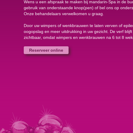
Wens u een afspraak te maken bij mandarin-Spa in de buu
gebruik van onderstaande knop(pen) of bel ons op onde
Onze behandelaars verwelkomen u graag.
Door uw wimpers of wenkbrauwen te laten verven of epile
oogopslag en meer uitdrukking in uw gezicht. De verf blijf
zichtbaar, omdat wimpers en wenkbrauwen na 6 tot 8 weke
Reserveer online