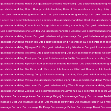
gezichtsbehandeling Hatert
Duo gezichtsbehandeling Hazenkamp
Duo gezichtsbehandeling He
gezichtsbehandeling Heijen
Duo gezichtsbehandeling Heikant
Duo gezichtsbehandeling Heilig L
Duo gezichtsbehandeling Herveld-noord
Duo gezichtsbehandeling Het duifje
Duo gezichtsbeha
Hoeven
Duo gezichtsbehandeling Hoogbroek
Duo gezichtsbehandeling Hosrt
Duo gezichtsbeh
gezichtsbehandeling Koudenhoek
Duo gezichtsbehandeling Kranenburg
Duo gezichtsbehande
Duo gezichtsbehandeling Lienden
Duo gezichtsbehandeling Liessent
Duo gezichtsbehandeling
gezichtsbehandeling Lunen
Duo gezichtsbehandeling Maaskantje
Duo gezichtsbehandeling Ma
gezichtsbehandeling Molenhoek
Duo gezichtsbehandeling Nederasselt
Duo gezichtsbehandeli
gezichtsbehandeling Nijmegen-Zuid
Duo gezichtsbehandeling Nistelrode
Duo gezichtsbehandel
gezichtsbehandeling Oisterwijk
Duo gezichtsbehandeling Ooij
Duo gezichtsbehandeling Ooster
gezichtsbehandeling Persingen
Duo gezichtsbehandeling Puiflijk
Duo gezichtsbehandeling Ra
gezichtsbehandeling Rijkevoort
Duo gezichtsbehandeling Rosmalen
Duo gezichtsbehandeling S
gezichtsbehandeling Sint-Oedenrode
Duo gezichtsbehandeling Slijk-Ewijk
Duo gezichtsbehande
gezichtsbehandeling Valburg
Duo gezichtsbehandeling Valenberg
Duo gezichtsbehandeling Va
gezichtsbehandeling Venray
Duo gezichtsbehandeling Vianen
Duo gezichtsbehandeling Vijfhui
gezichtsbehandeling Wercheren
Duo gezichtsbehandeling Weurt
Duo gezichtsbehandeling Wez
gezichtsbehandeling Zeeland
Duo gezichtsbehandeling Zevenhuis
Duo gezichtsbehandeling Zi
Appeltern
Duo massage Asten
Duo massage Balgoij
Duo massage Balgoy
Duo massage Bedaf
massage Best
Duo massage Beugen
Duo massage Beuningen
Duo massage Biezen
Duo mass
massage De Horst
Duo massage De Kamp
Duo massage De laar
Duo massage Deest
Duo mas