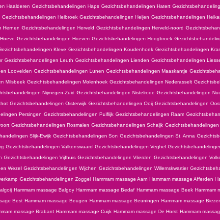
en Haalderen
Gezichtsbehandelingen Haps
Gezichtsbehandelingen Hatert
Gezichtsbehandeli
Gezichtsbehandelingen Heibroek
Gezichtsbehandelingen Heijen
Gezichtsbehandelingen Heika
n Hernen
Gezichtsbehandelingen Herveld
Gezichtsbehandelingen Herveld-noord
Gezichtsbehand
 Hoeve
Gezichtsbehandelingen Hoeven
Gezichtsbehandelingen Hoogbroek
Gezichtsbehandelin
Gezichtsbehandelingen Kleve
Gezichtsbehandelingen Koudenhoek
Gezichtsbehandelingen Kra
r
Gezichtsbehandelingen Leuth
Gezichtsbehandelingen Lienden
Gezichtsbehandelingen Liess
gen Loovelden
Gezichtsbehandelingen Lunen
Gezichtsbehandelingen Maaskantje
Gezichtsbeh
n Milsbeek
Gezichtsbehandelingen Molenhoek
Gezichtsbehandelingen Nederasselt
Gezichtsbe
htsbehandelingen Nijmegen-Zuid
Gezichtsbehandelingen Nistelrode
Gezichtsbehandelingen Nu
chot
Gezichtsbehandelingen Oisterwijk
Gezichtsbehandelingen Ooij
Gezichtsbehandelingen Oos
elingen Persingen
Gezichtsbehandelingen Puiflijk
Gezichtsbehandelingen Raam
Gezichtsbehan
oort
Gezichtsbehandelingen Rosmalen
Gezichtsbehandelingen Schaijk
Gezichtsbehandelinge
andelingen Slijk-Ewijk
Gezichtsbehandelingen Son
Gezichtsbehandelingen St. Anna
Gezichtsb
rg
Gezichtsbehandelingen Valkenswaard
Gezichtsbehandelingen Veghel
Gezichtsbehandelinge
n
Gezichtsbehandelingen Vijfhuis
Gezichtsbehandelingen Vlierden
Gezichtsbehandelingen Volke
gen Wezel
Gezichtsbehandelingen Wijchen
Gezichtsbehandelingen Willemskwartier
Gezichtsbeh
lverkamp
Gezichtsbehandelingen Zoggel
Hammam massage Aam
Hammam massage Afferden
H
lgoij
Hammam massage Balgoy
Hammam massage Bedaf
Hammam massage Beek
Hammam m
age Best
Hammam massage Beugen
Hammam massage Beuningen
Hammam massage Bieze
mam massage Brabant
Hammam massage Cuijk
Hammam massage De Horst
Hammam massag