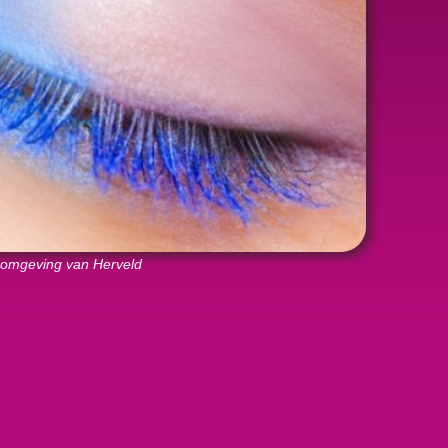
f omgeving van Herveld