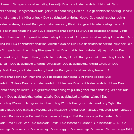
g Heesch
Duo gezichtsbehandeling Heeswijk
Duo gezichtsbehandeling Heibroek
Duo
behandeling Hengstheuvel
Duo gezichtsbehandeling Hernen
Duo gezichtsbehandeling Herveld
ichtsbehandeling Hilvarenbeek
Duo gezichtsbehandeling Hoeve
Duo gezichtsbehandeling
htsbehandeling Kessel
Duo gezichtsbehandeling Kleef
Duo gezichtsbehandeling Kleve
Duo
o gezichtsbehandeling Lent
Duo gezichtsbehandeling Leur
Duo gezichtsbehandeling Leuth
eling Loopkant
Duo gezichtsbehandeling Loosbroek
Duo gezichtsbehandeling Loovelden
Duo
ing Mill
Duo gezichtsbehandeling Millingen aan de Rijn
Duo gezichtsbehandeling Milsbeek
Duo
m
Duo gezichtsbehandeling Nijmegen-Noord
Duo gezichtsbehandeling Nijmegen-Oost
Duo
behandeling Odiliapeel
Duo gezichtsbehandeling Oeffelt
Duo gezichtsbehandeling Oirschot
Duo
ttersum
Duo gezichtsbehandeling Overasselt
Duo gezichtsbehandeling Overloon
Duo
g Reek
Duo gezichtsbehandeling Renkum
Duo gezichtsbehandeling Ressen
Duo
chtsbehandeling Sint Anthonis
Duo gezichtsbehandeling Sint-Michielsgestel
Duo
ndeling Tolhuis
Duo gezichtsbehandeling Ubbergen
Duo gezichtsbehandeling Uden
Duo
behandeling Velmolen
Duo gezichtsbehandeling Velp
Duo gezichtsbehandeling Venhost
Duo
Vught
Duo gezichtsbehandeling Waalre
Duo gezichtsbehandeling Wanroij
Duo
andeling Winssen
Duo gezichtsbehandeling Woezik
Duo gezichtsbehandeling Wyler
Duo
ge Altrade
Duo massage Alverna
Duo massage Andelst
Duo massage Angeren
Duo massage
Beers
Duo massage Bemmel
Duo massage Berg en Dal
Duo massage Bergerden
Duo
sage Boven-Leeuwen
Duo massage Boxtel
Duo massage Brabant
Duo massage Cuijk
Duo
massage Dodenwaard
Duo massage Donsbruggen
Duo massage Doorwerth
Duo massage Driel