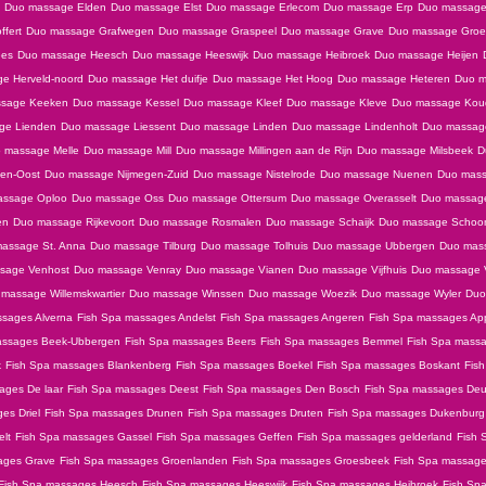
Duo massage Elden
Duo massage Elst
Duo massage Erlecom
Duo massage Erp
Duo massage
fert
Duo massage Grafwegen
Duo massage Graspeel
Duo massage Grave
Duo massage Groe
ees
Duo massage Heesch
Duo massage Heeswijk
Duo massage Heibroek
Duo massage Heijen
e Herveld-noord
Duo massage Het duifje
Duo massage Het Hoog
Duo massage Heteren
Duo 
ssage Keeken
Duo massage Kessel
Duo massage Kleef
Duo massage Kleve
Duo massage Kou
ge Lienden
Duo massage Liessent
Duo massage Linden
Duo massage Lindenholt
Duo massag
 massage Melle
Duo massage Mill
Duo massage Millingen aan de Rijn
Duo massage Milsbeek
D
en-Oost
Duo massage Nijmegen-Zuid
Duo massage Nistelrode
Duo massage Nuenen
Duo mass
assage Oploo
Duo massage Oss
Duo massage Ottersum
Duo massage Overasselt
Duo massage
en
Duo massage Rijkevoort
Duo massage Rosmalen
Duo massage Schaijk
Duo massage Schoo
assage St. Anna
Duo massage Tilburg
Duo massage Tolhuis
Duo massage Ubbergen
Duo mas
sage Venhost
Duo massage Venray
Duo massage Vianen
Duo massage Vijfhuis
Duo massage V
massage Willemskwartier
Duo massage Winssen
Duo massage Woezik
Duo massage Wyler
Duo
ssages Alverna
Fish Spa massages Andelst
Fish Spa massages Angeren
Fish Spa massages App
assages Beek-Ubbergen
Fish Spa massages Beers
Fish Spa massages Bemmel
Fish Spa massa
k
Fish Spa massages Blankenberg
Fish Spa massages Boekel
Fish Spa massages Boskant
Fis
ages De laar
Fish Spa massages Deest
Fish Spa massages Den Bosch
Fish Spa massages Deu
es Driel
Fish Spa massages Drunen
Fish Spa massages Druten
Fish Spa massages Dukenburg
lt
Fish Spa massages Gassel
Fish Spa massages Geffen
Fish Spa massages gelderland
Fish 
ages Grave
Fish Spa massages Groenlanden
Fish Spa massages Groesbeek
Fish Spa massage
Fish Spa massages Heesch
Fish Spa massages Heeswijk
Fish Spa massages Heibroek
Fish Sp