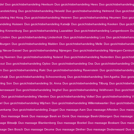
del
Duo gezichtsbehandeling Heelsum
Duo gezichtsbehandeling Hees
Duo gezichtsbehandelin
andstichting
Duo gezichtsbehandeling Heiveld
Duo gezichtsbehandeling Helmond
Duo gezichts
ndeling Het Hoog
Duo gezichtsbehandeling Heteren
Duo gezichtsbehandeling Heumen
Duo gez
andeling Huissen
Duo gezichtsbehandeling Katwijk
Duo gezichtsbehandeling Keeken
Duo gezic
ling Kronenburg
Duo gezichtsbehandeling Laarakker
Duo gezichtsbehandeling Langenboom
Du
 Linden
Duo gezichtsbehandeling Lindenholt
Duo gezichtsbehandeling Loo
Duo gezichtsbehand
lburgen
Duo gezichtsbehandeling Malden
Duo gezichtsbehandeling Melle
Duo gezichtsbehandel
ng Nieuw-Gassel
Duo gezichtsbehandeling Nijmegen
Duo gezichtsbehandeling Nijmegen-Centru
ing Nuenen
Duo gezichtsbehandeling Nuland
Duo gezichtsbehandeling Nutterden
Duo gezichts
hout
Duo gezichtsbehandeling Oploo
Duo gezichtsbehandeling Oss
Duo gezichtsbehandeling O
am
Duo gezichtsbehandeling Rakt
Duo gezichtsbehandeling Ravenstein
Duo gezichtsbehandelin
chaijk
Duo gezichtsbehandeling Schoonenburg
Duo gezichtsbehandeling Sint Agatha
Duo gezi
ling Son
Duo gezichtsbehandeling St. Anna
Duo gezichtsbehandeling Tilburg
Duo gezichtsbeha
lkenswaard
Duo gezichtsbehandeling Veghel
Duo gezichtsbehandeling Veldhoven
Duo gezichts
s
Duo gezichtsbehandeling Vlierden
Duo gezichtsbehandeling Volkel
Duo gezichtsbehandeling 
el
Duo gezichtsbehandeling Wijchen
Duo gezichtsbehandeling Willemskwartier
Duo gezichtsbeh
lverkamp
Duo gezichtsbehandeling Zoggel
Duo massage Aam
Duo massage Afferden
Duo massa
Duo massage Beek
Duo massage Beek en Donk
Duo massage Beek-Ubbergen
Duo massage 
age Bitswijk
Duo massage Blankenberg
Duo massage Boekel
Duo massage Boskant
Duo mas
sage Den Bosch
Duo massage Deurne
Duo massage Dinther
Duo massage Dodenwaard
Duo 