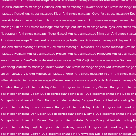
Landstichting
Anti stress massage Heiveld
Anti stress massage Helmond
Anti stress massage H
Heteren
Anti stress massage Heumen
Anti stress massage Hilvarenbeek
Anti stress massage H
massage Kessel
Anti stress massage Kleef
Anti stress massage Kleve
Anti stress massage Ko
Leur
Anti stress massage Leuth
Anti stress massage Lienden
Anti stress massage Liessent
Ant
massage Lunen
Anti stress massage Maaskantje
Anti stress massage Malburgen
Anti stress m
Nederasselt
Anti stress massage Nieuw-Gassel
Anti stress massage Nijmegen
Anti stress mass
Anti stress massage Nuland
Anti stress massage Nutterden
Anti stress massage Odiliapeel
Anti
Oss
Anti stress massage Ottersum
Anti stress massage Overasselt
Anti stress massage Overlo
massage Renkum
Anti stress massage Ressen
Anti stress massage Rijkevoort
Anti stress mas
stress massage Sint-Oedenrode
Anti stress massage Slijk-Ewijk
Anti stress massage Son
Anti s
Valenberg
Anti stress massage Valkenswaard
Anti stress massage Veghel
Anti stress massage
stress massage Vlierden
Anti stress massage Volkel
Anti stress massage Vught
Anti stress mas
Willemskwartier
Anti stress massage Winssen
Anti stress massage Woezik
Anti stress massage 
Afferden
Duo gezichtsbehandeling Altrade
Duo gezichtsbehandeling Alverna
Duo gezichtsbehan
gezichtsbehandeling Bedaf
Duo gezichtsbehandeling Beek
Duo gezichtsbehandeling Beek en
Duo gezichtsbehandeling Best
Duo gezichtsbehandeling Beugen
Duo gezichtsbehandeling Be
gezichtsbehandeling Boven-Leeuwen
Duo gezichtsbehandeling Boxtel
Duo gezichtsbehandelin
gezichtsbehandeling Den Bosch
Duo gezichtsbehandeling Deurne
Duo gezichtsbehandeling Di
Duo gezichtsbehandeling Drunen
Duo gezichtsbehandeling Druten
Duo gezichtsbehandeling D
gezichtsbehandeling Ewijk
Duo gezichtsbehandeling Frasselt
Duo gezichtsbehandeling Gassel
gezichtsbehandeling Goffert
Duo gezichtsbehandeling Grafwegen
Duo gezichtsbehandeling Gr