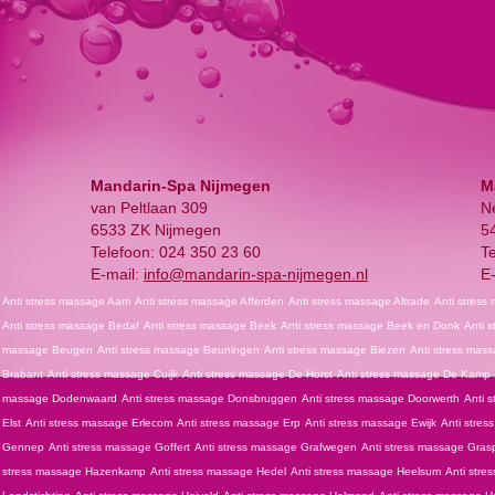
Mandarin-Spa Nijmegen
M
van Peltlaan 309
N
6533 ZK Nijmegen
5
Telefoon: 024 350 23 60
T
E-mail:
info@mandarin-spa-nijmegen.nl
E
Anti stress massage Aam
Anti stress massage Afferden
Anti stress massage Altrade
Anti stress
Anti stress massage Bedaf
Anti stress massage Beek
Anti stress massage Beek en Donk
Anti 
massage Beugen
Anti stress massage Beuningen
Anti stress massage Biezen
Anti stress mass
Brabant
Anti stress massage Cuijk
Anti stress massage De Horst
Anti stress massage De Kamp
massage Dodenwaard
Anti stress massage Donsbruggen
Anti stress massage Doorwerth
Anti s
Elst
Anti stress massage Erlecom
Anti stress massage Erp
Anti stress massage Ewijk
Anti stres
Gennep
Anti stress massage Goffert
Anti stress massage Grafwegen
Anti stress massage Gras
stress massage Hazenkamp
Anti stress massage Hedel
Anti stress massage Heelsum
Anti stre