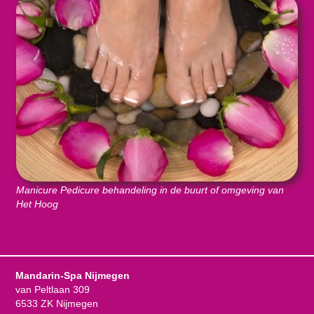
Manicure Pedicure behandeling in de buurt of omgeving van
Het Hoog
Mandarin-Spa Nijmegen
van Peltlaan 309
6533 ZK Nijmegen