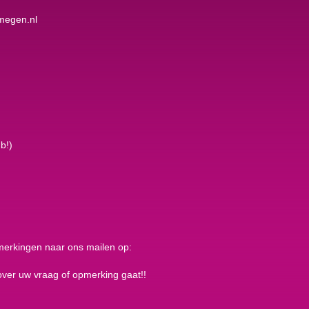
megen.nl
b!)
merkingen naar ons mailen op:
over uw vraag of opmerking gaat!!