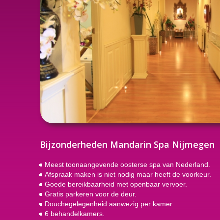
Bijzonderheden Mandarin Spa Nijmegen
Meest toonaangevende oosterse spa van Nederland.
Afspraak maken is niet nodig maar heeft de voorkeur.
Goede bereikbaarheid met openbaar vervoer.
Gratis parkeren voor de deur.
Douchegelegenheid aanwezig per kamer.
6 behandelkamers.