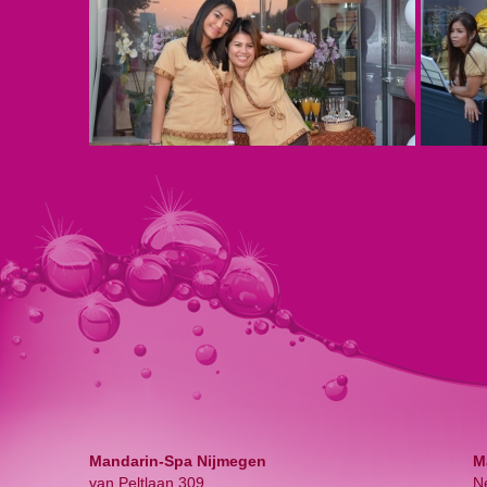
Mandarin-Spa Nijmegen
M
van Peltlaan 309
N