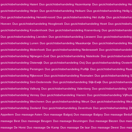
gezichtsbehandeling Hatert
Duo gezichtsbehandeling Hazenkamp
Duo gezichtsbehandeling He
gezichtsbehandeling Heijen
Duo gezichtsbehandeling Heikant
Duo gezichtsbehandeling Heilig L
Duo gezichtsbehandeling Herveld-noord
Duo gezichtsbehandeling Het duifje
Duo gezichtsbeha
Hoeven
Duo gezichtsbehandeling Hoogbroek
Duo gezichtsbehandeling Hosrt
Duo gezichtsbeh
gezichtsbehandeling Koudenhoek
Duo gezichtsbehandeling Kranenburg
Duo gezichtsbehande
Duo gezichtsbehandeling Lienden
Duo gezichtsbehandeling Liessent
Duo gezichtsbehandeling
gezichtsbehandeling Lunen
Duo gezichtsbehandeling Maaskantje
Duo gezichtsbehandeling Ma
gezichtsbehandeling Molenhoek
Duo gezichtsbehandeling Nederasselt
Duo gezichtsbehandeli
gezichtsbehandeling Nijmegen-Zuid
Duo gezichtsbehandeling Nistelrode
Duo gezichtsbehandel
gezichtsbehandeling Oisterwijk
Duo gezichtsbehandeling Ooij
Duo gezichtsbehandeling Ooster
gezichtsbehandeling Persingen
Duo gezichtsbehandeling Puiflijk
Duo gezichtsbehandeling Ra
gezichtsbehandeling Rijkevoort
Duo gezichtsbehandeling Rosmalen
Duo gezichtsbehandeling S
gezichtsbehandeling Sint-Oedenrode
Duo gezichtsbehandeling Slijk-Ewijk
Duo gezichtsbehande
gezichtsbehandeling Valburg
Duo gezichtsbehandeling Valenberg
Duo gezichtsbehandeling Va
gezichtsbehandeling Venray
Duo gezichtsbehandeling Vianen
Duo gezichtsbehandeling Vijfhui
gezichtsbehandeling Wercheren
Duo gezichtsbehandeling Weurt
Duo gezichtsbehandeling Wez
gezichtsbehandeling Zeeland
Duo gezichtsbehandeling Zevenhuis
Duo gezichtsbehandeling Zi
Appeltern
Duo massage Asten
Duo massage Balgoij
Duo massage Balgoy
Duo massage Bedaf
massage Best
Duo massage Beugen
Duo massage Beuningen
Duo massage Biezen
Duo mass
massage De Horst
Duo massage De Kamp
Duo massage De laar
Duo massage Deest
Duo mas