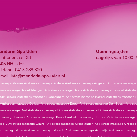
andarin-Spa Uden
Openingstijden
eutronenlaan 38
dagelijks van 10:00 
405 NH Uden
elefoon: 0413 288 820
-mail:
info@mandarin-spa-uden.nl
 massage Alverna
Anti stress massage Andelst
Anti stress massage Angeren
Anti stress massage
stress massage Beek-Ubbergen
Anti stress massage Beers
Anti stress massage Bemmel
Anti str
age Bitswijk
Anti stress massage Blankenberg
Anti stress massage Boekel
Anti stress massage 
Anti stress massage De laar
Anti stress massage Deest
Anti stress massage Den Bosch
Anti st
tress massage Driel
Anti stress massage Drunen
Anti stress massage Druten
Anti stress massa
s massage Frasselt
Anti stress massage Gassel
Anti stress massage Geffen
Anti stress massage 
peel
Anti stress massage Grave
Anti stress massage Groenlanden
Anti stress massage Groesbe
ss massage Hees
Anti stress massage Heesch
Anti stress massage Heeswijk
Anti stress massage