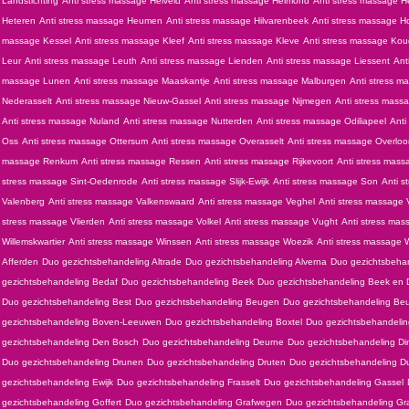
Landstichting
Anti stress massage Heiveld
Anti stress massage Helmond
Anti stress massage H
Heteren
Anti stress massage Heumen
Anti stress massage Hilvarenbeek
Anti stress massage H
massage Kessel
Anti stress massage Kleef
Anti stress massage Kleve
Anti stress massage Ko
Leur
Anti stress massage Leuth
Anti stress massage Lienden
Anti stress massage Liessent
Ant
massage Lunen
Anti stress massage Maaskantje
Anti stress massage Malburgen
Anti stress m
Nederasselt
Anti stress massage Nieuw-Gassel
Anti stress massage Nijmegen
Anti stress mass
Anti stress massage Nuland
Anti stress massage Nutterden
Anti stress massage Odiliapeel
Anti
Oss
Anti stress massage Ottersum
Anti stress massage Overasselt
Anti stress massage Overlo
massage Renkum
Anti stress massage Ressen
Anti stress massage Rijkevoort
Anti stress mas
stress massage Sint-Oedenrode
Anti stress massage Slijk-Ewijk
Anti stress massage Son
Anti s
Valenberg
Anti stress massage Valkenswaard
Anti stress massage Veghel
Anti stress massage
stress massage Vlierden
Anti stress massage Volkel
Anti stress massage Vught
Anti stress mas
Willemskwartier
Anti stress massage Winssen
Anti stress massage Woezik
Anti stress massage 
Afferden
Duo gezichtsbehandeling Altrade
Duo gezichtsbehandeling Alverna
Duo gezichtsbehan
gezichtsbehandeling Bedaf
Duo gezichtsbehandeling Beek
Duo gezichtsbehandeling Beek en
Duo gezichtsbehandeling Best
Duo gezichtsbehandeling Beugen
Duo gezichtsbehandeling Be
gezichtsbehandeling Boven-Leeuwen
Duo gezichtsbehandeling Boxtel
Duo gezichtsbehandelin
gezichtsbehandeling Den Bosch
Duo gezichtsbehandeling Deurne
Duo gezichtsbehandeling Di
Duo gezichtsbehandeling Drunen
Duo gezichtsbehandeling Druten
Duo gezichtsbehandeling D
gezichtsbehandeling Ewijk
Duo gezichtsbehandeling Frasselt
Duo gezichtsbehandeling Gassel
gezichtsbehandeling Goffert
Duo gezichtsbehandeling Grafwegen
Duo gezichtsbehandeling Gr