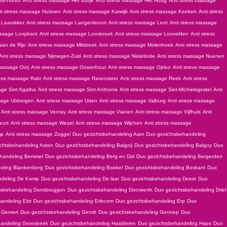
eld-noord
Anti stress massage Het duifje
Anti stress massage Het Hoog
Anti stress massage
ti stress massage Huissen
Anti stress massage Katwijk
Anti stress massage Keeken
Anti stress
 Laarakker
Anti stress massage Langenboom
Anti stress massage Lent
Anti stress massage
assage Loopkant
Anti stress massage Loosbroek
Anti stress massage Loovelden
Anti stress
aan de Rijn
Anti stress massage Milsbeek
Anti stress massage Molenhoek
Anti stress massage
Anti stress massage Nijmegen-Zuid
Anti stress massage Nistelrode
Anti stress massage Nuenen
massage Ooij
Anti stress massage Oosterhout
Anti stress massage Oploo
Anti stress massage
ress massage Rakt
Anti stress massage Ravenstein
Anti stress massage Reek
Anti stress
age Sint Agatha
Anti stress massage Sint Anthonis
Anti stress massage Sint-Michielsgestel
Anti
ssage Ubbergen
Anti stress massage Uden
Anti stress massage Valburg
Anti stress massage
Anti stress massage Venray
Anti stress massage Vianen
Anti stress massage Vijfhuis
Anti
eurt
Anti stress massage Wezel
Anti stress massage Wijchen
Anti stress massage
mp
Anti stress massage Zoggel
Duo gezichtsbehandeling Aam
Duo gezichtsbehandeling
chtsbehandeling Asten
Duo gezichtsbehandeling Balgoij
Duo gezichtsbehandeling Balgoy
Duo
ehandeling Bemmel
Duo gezichtsbehandeling Berg en Dal
Duo gezichtsbehandeling Bergerden
eling Blankenberg
Duo gezichtsbehandeling Boekel
Duo gezichtsbehandeling Boskant
Duo
ndeling De Kamp
Duo gezichtsbehandeling De laar
Duo gezichtsbehandeling Deest
Duo
tsbehandeling Donsbruggen
Duo gezichtsbehandeling Doorwerth
Duo gezichtsbehandeling Driel
andeling Elst
Duo gezichtsbehandeling Erlecom
Duo gezichtsbehandeling Erp
Duo
 Gemert
Duo gezichtsbehandeling Gendt
Duo gezichtsbehandeling Gennep
Duo
handeling Groesbeek
Duo gezichtsbehandeling Haalderen
Duo gezichtsbehandeling Haps
Duo