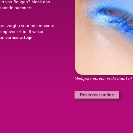
uurt van Beugen? Maak dan
rstaande nummers.
ren zorgt u voor een mooiere
t ongeveer 6 tot 8 weken
n vernieuwd zijn.
Wimpers verven in de buurt o
Reserveer online