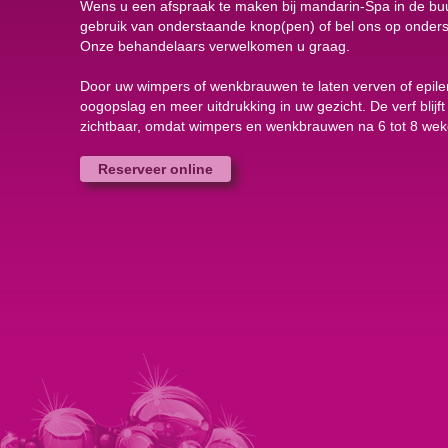
Wens u een afspraak te maken bij mandarin-Spa in de b
gebruik van onderstaande knop(pen) of bel ons op onde
Onze behandelaars verwelkomen u graag.
Door uw wimpers of wenkbrauwen te laten verven of epile
oogopslag en meer uitdrukking in uw gezicht. De verf blijf
zichtbaar, omdat wimpers en wenkbrauwen na 6 tot 8 weke
Reserveer online