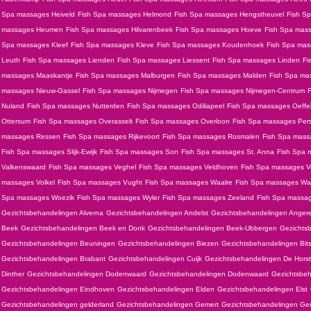
Spa massages Heiveld
Fish Spa massages Helmond
Fish Spa massages Hengstheuvel
Fish S
massages Heumen
Fish Spa massages Hilvarenbeek
Fish Spa massages Hoeve
Fish Spa mas
Spa massages Kleef
Fish Spa massages Kleve
Fish Spa massages Koudenhoek
Fish Spa mas
Leuth
Fish Spa massages Lienden
Fish Spa massages Liessent
Fish Spa massages Linden
Fi
massages Maaskantje
Fish Spa massages Malburgen
Fish Spa massages Malden
Fish Spa ma
massages Nieuw-Gassel
Fish Spa massages Nijmegen
Fish Spa massages Nijmegen-Centrum
Nuland
Fish Spa massages Nutterden
Fish Spa massages Odiliapeel
Fish Spa massages Oeffel
Ottersum
Fish Spa massages Overasselt
Fish Spa massages Overloon
Fish Spa massages Per
massages Ressen
Fish Spa massages Rijkevoort
Fish Spa massages Rosmalen
Fish Spa mass
Fish Spa massages Slijk-Ewijk
Fish Spa massages Son
Fish Spa massages St. Anna
Fish Spa 
Valkenswaard
Fish Spa massages Veghel
Fish Spa massages Veldhoven
Fish Spa massages V
massages Volkel
Fish Spa massages Vught
Fish Spa massages Waalre
Fish Spa massages Wan
Spa massages Woezik
Fish Spa massages Wyler
Fish Spa massages Zeeland
Fish Spa massa
Gezichtsbehandelingen Alverna
Gezichtsbehandelingen Andelst
Gezichtsbehandelingen Anger
Beek
Gezichtsbehandelingen Beek en Donk
Gezichtsbehandelingen Beek-Ubbergen
Gezichts
Gezichtsbehandelingen Beuningen
Gezichtsbehandelingen Biezen
Gezichtsbehandelingen Bits
Gezichtsbehandelingen Brabant
Gezichtsbehandelingen Cuijk
Gezichtsbehandelingen De Horst
Dinther
Gezichtsbehandelingen Dodenwaard
Gezichtsbehandelingen Dodenwaard
Gezichtsbe
Gezichtsbehandelingen Eindhoven
Gezichtsbehandelingen Elden
Gezichtsbehandelingen Elst
Gezichtsbehandelingen gelderland
Gezichtsbehandelingen Gemert
Gezichtsbehandelingen Ge