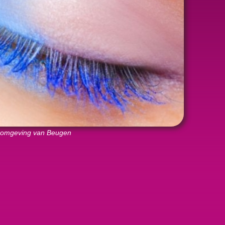
f omgeving van Beugen