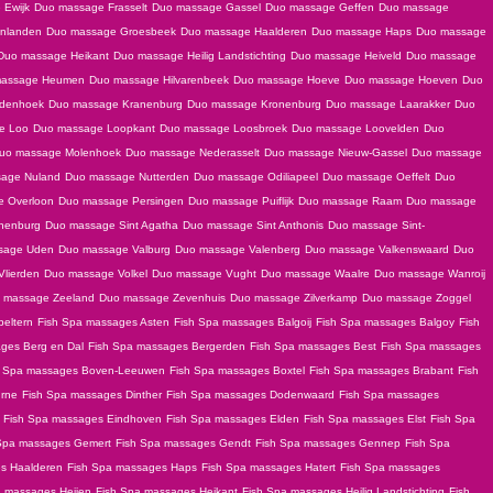
 Ewijk
Duo massage Frasselt
Duo massage Gassel
Duo massage Geffen
Duo massage
nlanden
Duo massage Groesbeek
Duo massage Haalderen
Duo massage Haps
Duo massage
Duo massage Heikant
Duo massage Heilig Landstichting
Duo massage Heiveld
Duo massage
massage Heumen
Duo massage Hilvarenbeek
Duo massage Hoeve
Duo massage Hoeven
Duo
denhoek
Duo massage Kranenburg
Duo massage Kronenburg
Duo massage Laarakker
Duo
e Loo
Duo massage Loopkant
Duo massage Loosbroek
Duo massage Loovelden
Duo
uo massage Molenhoek
Duo massage Nederasselt
Duo massage Nieuw-Gassel
Duo massage
age Nuland
Duo massage Nutterden
Duo massage Odiliapeel
Duo massage Oeffelt
Duo
 Overloon
Duo massage Persingen
Duo massage Puiflijk
Duo massage Raam
Duo massage
nenburg
Duo massage Sint Agatha
Duo massage Sint Anthonis
Duo massage Sint-
sage Uden
Duo massage Valburg
Duo massage Valenberg
Duo massage Valkenswaard
Duo
lierden
Duo massage Volkel
Duo massage Vught
Duo massage Waalre
Duo massage Wanroij
 massage Zeeland
Duo massage Zevenhuis
Duo massage Zilverkamp
Duo massage Zoggel
eltern
Fish Spa massages Asten
Fish Spa massages Balgoij
Fish Spa massages Balgoy
Fish
ges Berg en Dal
Fish Spa massages Bergerden
Fish Spa massages Best
Fish Spa massages
h Spa massages Boven-Leeuwen
Fish Spa massages Boxtel
Fish Spa massages Brabant
Fish
rne
Fish Spa massages Dinther
Fish Spa massages Dodenwaard
Fish Spa massages
Fish Spa massages Eindhoven
Fish Spa massages Elden
Fish Spa massages Elst
Fish Spa
Spa massages Gemert
Fish Spa massages Gendt
Fish Spa massages Gennep
Fish Spa
s Haalderen
Fish Spa massages Haps
Fish Spa massages Hatert
Fish Spa massages
a massages Heijen
Fish Spa massages Heikant
Fish Spa massages Heilig Landstichting
Fish