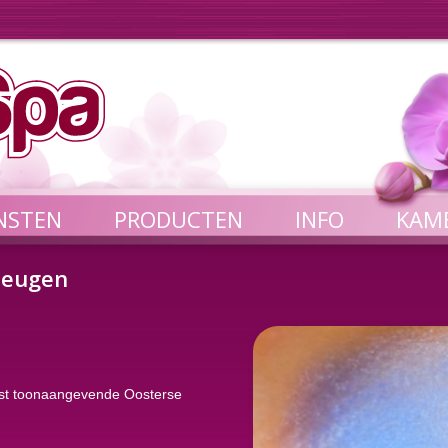
NSTEN
PRODUCTEN
INFO
KAM
Beugen
est toonaangevende Oosterse