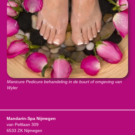
Manicure Pedicure behandeling in de buurt of omgeving van
Wyler
Mandarin-Spa Nijmegen
van Peltlaan 309
6533 ZK Nijmegen