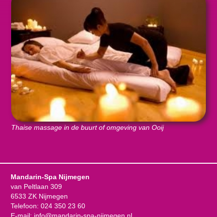
Thaise massage in de buurt of omgeving van Ooij
Mandarin-Spa Nijmegen
van Peltlaan 309
6533 ZK Nijmegen
Telefoon:
024 350 23 60
E-mail:
info@mandarin-spa-nijmegen.nl