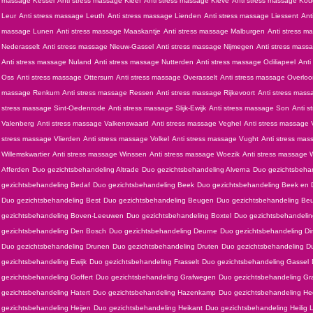
massage Kessel
Anti stress massage Kleef
Anti stress massage Kleve
Anti stress massage Ko
Leur
Anti stress massage Leuth
Anti stress massage Lienden
Anti stress massage Liessent
Ant
massage Lunen
Anti stress massage Maaskantje
Anti stress massage Malburgen
Anti stress m
Nederasselt
Anti stress massage Nieuw-Gassel
Anti stress massage Nijmegen
Anti stress mass
Anti stress massage Nuland
Anti stress massage Nutterden
Anti stress massage Odiliapeel
Anti
Oss
Anti stress massage Ottersum
Anti stress massage Overasselt
Anti stress massage Overlo
massage Renkum
Anti stress massage Ressen
Anti stress massage Rijkevoort
Anti stress mas
stress massage Sint-Oedenrode
Anti stress massage Slijk-Ewijk
Anti stress massage Son
Anti s
Valenberg
Anti stress massage Valkenswaard
Anti stress massage Veghel
Anti stress massage
stress massage Vlierden
Anti stress massage Volkel
Anti stress massage Vught
Anti stress mas
Willemskwartier
Anti stress massage Winssen
Anti stress massage Woezik
Anti stress massage 
Afferden
Duo gezichtsbehandeling Altrade
Duo gezichtsbehandeling Alverna
Duo gezichtsbehan
gezichtsbehandeling Bedaf
Duo gezichtsbehandeling Beek
Duo gezichtsbehandeling Beek en
Duo gezichtsbehandeling Best
Duo gezichtsbehandeling Beugen
Duo gezichtsbehandeling Be
gezichtsbehandeling Boven-Leeuwen
Duo gezichtsbehandeling Boxtel
Duo gezichtsbehandelin
gezichtsbehandeling Den Bosch
Duo gezichtsbehandeling Deurne
Duo gezichtsbehandeling Di
Duo gezichtsbehandeling Drunen
Duo gezichtsbehandeling Druten
Duo gezichtsbehandeling D
gezichtsbehandeling Ewijk
Duo gezichtsbehandeling Frasselt
Duo gezichtsbehandeling Gassel
gezichtsbehandeling Goffert
Duo gezichtsbehandeling Grafwegen
Duo gezichtsbehandeling Gr
gezichtsbehandeling Hatert
Duo gezichtsbehandeling Hazenkamp
Duo gezichtsbehandeling He
gezichtsbehandeling Heijen
Duo gezichtsbehandeling Heikant
Duo gezichtsbehandeling Heilig L