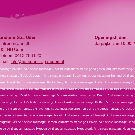
andarin-Spa Uden
Openingstijden
eutronenlaan 38
dagelijks van 10:00 
405 NH Uden
elefoon: 0413 288 820
-mail:
info@mandarin-spa-uden.nl
 massage Alverna
Anti stress massage Andelst
Anti stress massage Angeren
Anti stress massage
stress massage Beek-Ubbergen
Anti stress massage Beers
Anti stress massage Bemmel
Anti str
age Bitswijk
Anti stress massage Blankenberg
Anti stress massage Boekel
Anti stress massage 
Anti stress massage De laar
Anti stress massage Deest
Anti stress massage Den Bosch
Anti st
tress massage Driel
Anti stress massage Drunen
Anti stress massage Druten
Anti stress massa
s massage Frasselt
Anti stress massage Gassel
Anti stress massage Geffen
Anti stress massage 
peel
Anti stress massage Grave
Anti stress massage Groenlanden
Anti stress massage Groesbe
ss massage Hees
Anti stress massage Heesch
Anti stress massage Heeswijk
Anti stress massage
engstheuvel
Anti stress massage Hernen
Anti stress massage Herveld
Anti stress massage Herv
oeve
Anti stress massage Hoeven
Anti stress massage Hoogbroek
Anti stress massage Hosrt
An