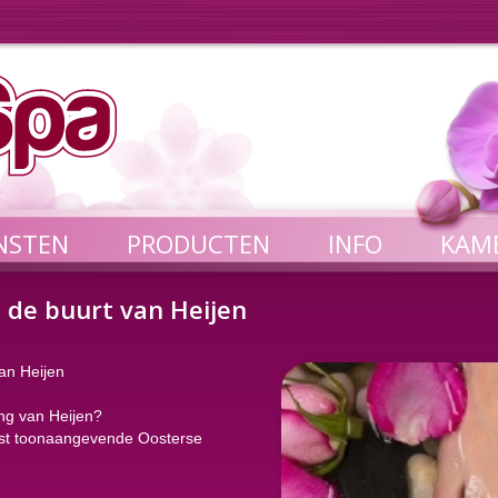
NSTEN
PRODUCTEN
INFO
KAM
 de buurt van Heijen
an Heijen
ng van Heijen?
est toonaangevende Oosterse