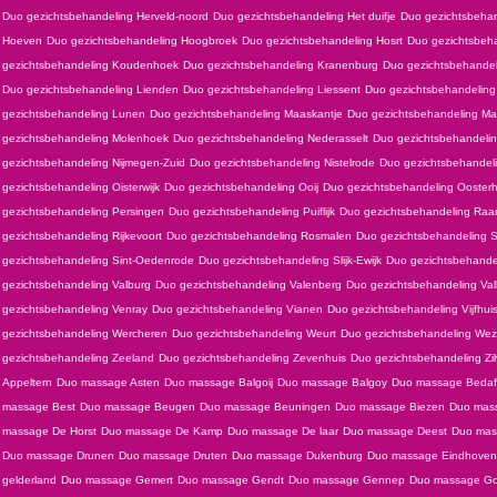
Duo gezichtsbehandeling Herveld-noord
Duo gezichtsbehandeling Het duifje
Duo gezichtsbeha
Hoeven
Duo gezichtsbehandeling Hoogbroek
Duo gezichtsbehandeling Hosrt
Duo gezichtsbeh
gezichtsbehandeling Koudenhoek
Duo gezichtsbehandeling Kranenburg
Duo gezichtsbehande
Duo gezichtsbehandeling Lienden
Duo gezichtsbehandeling Liessent
Duo gezichtsbehandeling
gezichtsbehandeling Lunen
Duo gezichtsbehandeling Maaskantje
Duo gezichtsbehandeling Ma
gezichtsbehandeling Molenhoek
Duo gezichtsbehandeling Nederasselt
Duo gezichtsbehandeli
gezichtsbehandeling Nijmegen-Zuid
Duo gezichtsbehandeling Nistelrode
Duo gezichtsbehandel
gezichtsbehandeling Oisterwijk
Duo gezichtsbehandeling Ooij
Duo gezichtsbehandeling Ooster
gezichtsbehandeling Persingen
Duo gezichtsbehandeling Puiflijk
Duo gezichtsbehandeling Ra
gezichtsbehandeling Rijkevoort
Duo gezichtsbehandeling Rosmalen
Duo gezichtsbehandeling S
gezichtsbehandeling Sint-Oedenrode
Duo gezichtsbehandeling Slijk-Ewijk
Duo gezichtsbehande
gezichtsbehandeling Valburg
Duo gezichtsbehandeling Valenberg
Duo gezichtsbehandeling Va
gezichtsbehandeling Venray
Duo gezichtsbehandeling Vianen
Duo gezichtsbehandeling Vijfhui
gezichtsbehandeling Wercheren
Duo gezichtsbehandeling Weurt
Duo gezichtsbehandeling Wez
gezichtsbehandeling Zeeland
Duo gezichtsbehandeling Zevenhuis
Duo gezichtsbehandeling Zi
Appeltern
Duo massage Asten
Duo massage Balgoij
Duo massage Balgoy
Duo massage Bedaf
massage Best
Duo massage Beugen
Duo massage Beuningen
Duo massage Biezen
Duo mass
massage De Horst
Duo massage De Kamp
Duo massage De laar
Duo massage Deest
Duo mas
Duo massage Drunen
Duo massage Druten
Duo massage Dukenburg
Duo massage Eindhoven
gelderland
Duo massage Gemert
Duo massage Gendt
Duo massage Gennep
Duo massage Gof