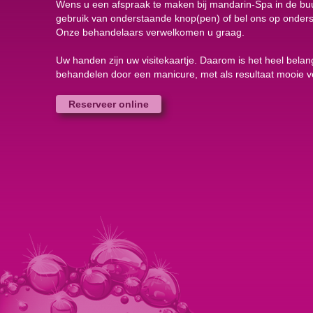
Wens u een afspraak te maken bij mandarin-Spa in de bu
gebruik van onderstaande knop(pen) of bel ons op onde
Onze behandelaars verwelkomen u graag.
Uw handen zijn uw visitekaartje. Daarom is het heel belang
behandelen door een manicure, met als resultaat mooie 
Reserveer online