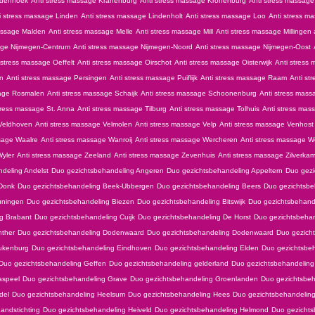
udenhoek
Anti stress massage Kranenburg
Anti stress massage Kronenburg
Anti stress massage
i stress massage Linden
Anti stress massage Lindenholt
Anti stress massage Loo
Anti stress m
assage Malden
Anti stress massage Melle
Anti stress massage Mill
Anti stress massage Millingen 
age Nijmegen-Centrum
Anti stress massage Nijmegen-Noord
Anti stress massage Nijmegen-Oost
 stress massage Oeffelt
Anti stress massage Oirschot
Anti stress massage Oisterwijk
Anti stress 
on
Anti stress massage Persingen
Anti stress massage Puiflijk
Anti stress massage Raam
Anti st
sage Rosmalen
Anti stress massage Schaijk
Anti stress massage Schoonenburg
Anti stress mass
tress massage St. Anna
Anti stress massage Tilburg
Anti stress massage Tolhuis
Anti stress ma
 Veldhoven
Anti stress massage Velmolen
Anti stress massage Velp
Anti stress massage Venhost
sage Waalre
Anti stress massage Wanroij
Anti stress massage Wercheren
Anti stress massage W
Wyler
Anti stress massage Zeeland
Anti stress massage Zevenhuis
Anti stress massage Zilverka
deling Andelst
Duo gezichtsbehandeling Angeren
Duo gezichtsbehandeling Appeltern
Duo gezi
 Donk
Duo gezichtsbehandeling Beek-Ubbergen
Duo gezichtsbehandeling Beers
Duo gezichtsb
uningen
Duo gezichtsbehandeling Biezen
Duo gezichtsbehandeling Bitswijk
Duo gezichtsbehand
g Brabant
Duo gezichtsbehandeling Cuijk
Duo gezichtsbehandeling De Horst
Duo gezichtsbeha
nther
Duo gezichtsbehandeling Dodenwaard
Duo gezichtsbehandeling Dodenwaard
Duo gezich
ukenburg
Duo gezichtsbehandeling Eindhoven
Duo gezichtsbehandeling Elden
Duo gezichtsbeh
Duo gezichtsbehandeling Geffen
Duo gezichtsbehandeling gelderland
Duo gezichtsbehandeling
aspeel
Duo gezichtsbehandeling Grave
Duo gezichtsbehandeling Groenlanden
Duo gezichtsbe
del
Duo gezichtsbehandeling Heelsum
Duo gezichtsbehandeling Hees
Duo gezichtsbehandelin
andstichting
Duo gezichtsbehandeling Heiveld
Duo gezichtsbehandeling Helmond
Duo gezichts