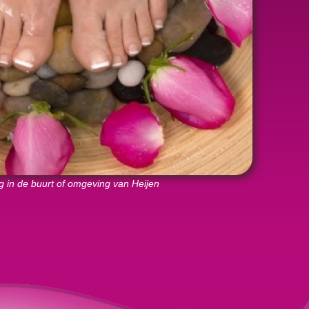
 in de buurt of omgeving van Heijen