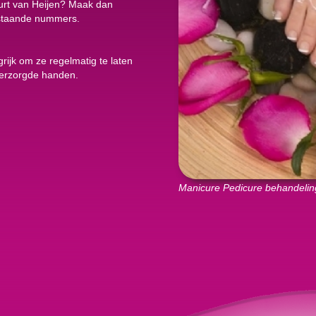
urt van Heijen? Maak dan
rstaande nummers.
rijk om ze regelmatig te laten
verzorgde handen.
Manicure Pedicure behandeling