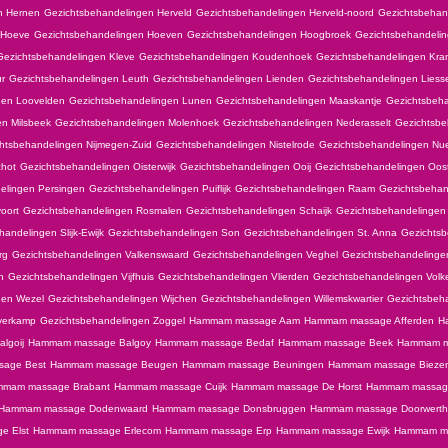
n Hernen
Gezichtsbehandelingen Herveld
Gezichtsbehandelingen Herveld-noord
Gezichtsbehand
 Hoeve
Gezichtsbehandelingen Hoeven
Gezichtsbehandelingen Hoogbroek
Gezichtsbehandelin
Gezichtsbehandelingen Kleve
Gezichtsbehandelingen Koudenhoek
Gezichtsbehandelingen Kra
r
Gezichtsbehandelingen Leuth
Gezichtsbehandelingen Lienden
Gezichtsbehandelingen Liess
gen Loovelden
Gezichtsbehandelingen Lunen
Gezichtsbehandelingen Maaskantje
Gezichtsbeh
n Milsbeek
Gezichtsbehandelingen Molenhoek
Gezichtsbehandelingen Nederasselt
Gezichtsbe
htsbehandelingen Nijmegen-Zuid
Gezichtsbehandelingen Nistelrode
Gezichtsbehandelingen Nu
chot
Gezichtsbehandelingen Oisterwijk
Gezichtsbehandelingen Ooij
Gezichtsbehandelingen Oos
elingen Persingen
Gezichtsbehandelingen Puiflijk
Gezichtsbehandelingen Raam
Gezichtsbehan
oort
Gezichtsbehandelingen Rosmalen
Gezichtsbehandelingen Schaijk
Gezichtsbehandelinge
andelingen Slijk-Ewijk
Gezichtsbehandelingen Son
Gezichtsbehandelingen St. Anna
Gezichtsb
rg
Gezichtsbehandelingen Valkenswaard
Gezichtsbehandelingen Veghel
Gezichtsbehandelinge
n
Gezichtsbehandelingen Vijfhuis
Gezichtsbehandelingen Vlierden
Gezichtsbehandelingen Volke
gen Wezel
Gezichtsbehandelingen Wijchen
Gezichtsbehandelingen Willemskwartier
Gezichtsbeh
lverkamp
Gezichtsbehandelingen Zoggel
Hammam massage Aam
Hammam massage Afferden
H
lgoij
Hammam massage Balgoy
Hammam massage Bedaf
Hammam massage Beek
Hammam m
age Best
Hammam massage Beugen
Hammam massage Beuningen
Hammam massage Bieze
mam massage Brabant
Hammam massage Cuijk
Hammam massage De Horst
Hammam massag
Hammam massage Dodenwaard
Hammam massage Donsbruggen
Hammam massage Doorwerth
e Elst
Hammam massage Erlecom
Hammam massage Erp
Hammam massage Ewijk
Hammam ma