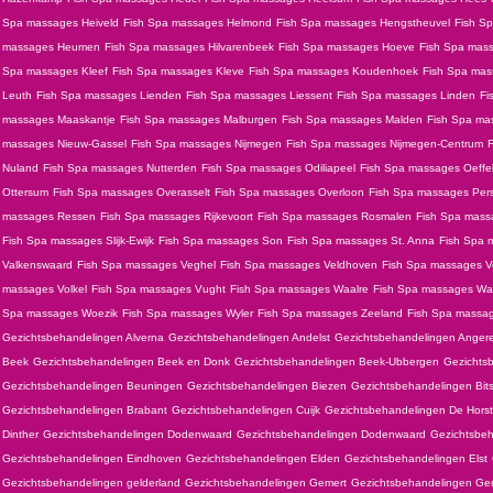
Spa massages Heiveld
Fish Spa massages Helmond
Fish Spa massages Hengstheuvel
Fish S
massages Heumen
Fish Spa massages Hilvarenbeek
Fish Spa massages Hoeve
Fish Spa mas
Spa massages Kleef
Fish Spa massages Kleve
Fish Spa massages Koudenhoek
Fish Spa mas
Leuth
Fish Spa massages Lienden
Fish Spa massages Liessent
Fish Spa massages Linden
Fi
massages Maaskantje
Fish Spa massages Malburgen
Fish Spa massages Malden
Fish Spa ma
massages Nieuw-Gassel
Fish Spa massages Nijmegen
Fish Spa massages Nijmegen-Centrum
Nuland
Fish Spa massages Nutterden
Fish Spa massages Odiliapeel
Fish Spa massages Oeffel
Ottersum
Fish Spa massages Overasselt
Fish Spa massages Overloon
Fish Spa massages Per
massages Ressen
Fish Spa massages Rijkevoort
Fish Spa massages Rosmalen
Fish Spa mass
Fish Spa massages Slijk-Ewijk
Fish Spa massages Son
Fish Spa massages St. Anna
Fish Spa 
Valkenswaard
Fish Spa massages Veghel
Fish Spa massages Veldhoven
Fish Spa massages V
massages Volkel
Fish Spa massages Vught
Fish Spa massages Waalre
Fish Spa massages Wan
Spa massages Woezik
Fish Spa massages Wyler
Fish Spa massages Zeeland
Fish Spa massa
Gezichtsbehandelingen Alverna
Gezichtsbehandelingen Andelst
Gezichtsbehandelingen Anger
Beek
Gezichtsbehandelingen Beek en Donk
Gezichtsbehandelingen Beek-Ubbergen
Gezichts
Gezichtsbehandelingen Beuningen
Gezichtsbehandelingen Biezen
Gezichtsbehandelingen Bits
Gezichtsbehandelingen Brabant
Gezichtsbehandelingen Cuijk
Gezichtsbehandelingen De Horst
Dinther
Gezichtsbehandelingen Dodenwaard
Gezichtsbehandelingen Dodenwaard
Gezichtsbe
Gezichtsbehandelingen Eindhoven
Gezichtsbehandelingen Elden
Gezichtsbehandelingen Elst
Gezichtsbehandelingen gelderland
Gezichtsbehandelingen Gemert
Gezichtsbehandelingen Ge