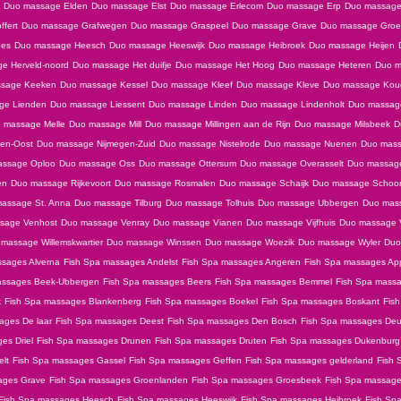
Duo massage Elden
Duo massage Elst
Duo massage Erlecom
Duo massage Erp
Duo massage
fert
Duo massage Grafwegen
Duo massage Graspeel
Duo massage Grave
Duo massage Groe
ees
Duo massage Heesch
Duo massage Heeswijk
Duo massage Heibroek
Duo massage Heijen
e Herveld-noord
Duo massage Het duifje
Duo massage Het Hoog
Duo massage Heteren
Duo 
ssage Keeken
Duo massage Kessel
Duo massage Kleef
Duo massage Kleve
Duo massage Kou
ge Lienden
Duo massage Liessent
Duo massage Linden
Duo massage Lindenholt
Duo massag
 massage Melle
Duo massage Mill
Duo massage Millingen aan de Rijn
Duo massage Milsbeek
D
en-Oost
Duo massage Nijmegen-Zuid
Duo massage Nistelrode
Duo massage Nuenen
Duo mass
assage Oploo
Duo massage Oss
Duo massage Ottersum
Duo massage Overasselt
Duo massage
en
Duo massage Rijkevoort
Duo massage Rosmalen
Duo massage Schaijk
Duo massage Schoo
assage St. Anna
Duo massage Tilburg
Duo massage Tolhuis
Duo massage Ubbergen
Duo mas
sage Venhost
Duo massage Venray
Duo massage Vianen
Duo massage Vijfhuis
Duo massage V
massage Willemskwartier
Duo massage Winssen
Duo massage Woezik
Duo massage Wyler
Duo
ssages Alverna
Fish Spa massages Andelst
Fish Spa massages Angeren
Fish Spa massages App
assages Beek-Ubbergen
Fish Spa massages Beers
Fish Spa massages Bemmel
Fish Spa massa
k
Fish Spa massages Blankenberg
Fish Spa massages Boekel
Fish Spa massages Boskant
Fis
ages De laar
Fish Spa massages Deest
Fish Spa massages Den Bosch
Fish Spa massages Deu
es Driel
Fish Spa massages Drunen
Fish Spa massages Druten
Fish Spa massages Dukenburg
lt
Fish Spa massages Gassel
Fish Spa massages Geffen
Fish Spa massages gelderland
Fish 
ages Grave
Fish Spa massages Groenlanden
Fish Spa massages Groesbeek
Fish Spa massage
Fish Spa massages Heesch
Fish Spa massages Heeswijk
Fish Spa massages Heibroek
Fish Sp