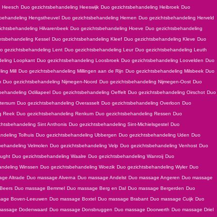
g Heesch
Duo gezichtsbehandeling Heeswijk
Duo gezichtsbehandeling Heibroek
Duo
behandeling Hengstheuvel
Duo gezichtsbehandeling Hernen
Duo gezichtsbehandeling Herveld
ichtsbehandeling Hilvarenbeek
Duo gezichtsbehandeling Hoeve
Duo gezichtsbehandeling
htsbehandeling Kessel
Duo gezichtsbehandeling Kleef
Duo gezichtsbehandeling Kleve
Duo
o gezichtsbehandeling Lent
Duo gezichtsbehandeling Leur
Duo gezichtsbehandeling Leuth
eling Loopkant
Duo gezichtsbehandeling Loosbroek
Duo gezichtsbehandeling Loovelden
Duo
ing Mill
Duo gezichtsbehandeling Millingen aan de Rijn
Duo gezichtsbehandeling Milsbeek
Duo
m
Duo gezichtsbehandeling Nijmegen-Noord
Duo gezichtsbehandeling Nijmegen-Oost
Duo
behandeling Odiliapeel
Duo gezichtsbehandeling Oeffelt
Duo gezichtsbehandeling Oirschot
Duo
ttersum
Duo gezichtsbehandeling Overasselt
Duo gezichtsbehandeling Overloon
Duo
g Reek
Duo gezichtsbehandeling Renkum
Duo gezichtsbehandeling Ressen
Duo
chtsbehandeling Sint Anthonis
Duo gezichtsbehandeling Sint-Michielsgestel
Duo
ndeling Tolhuis
Duo gezichtsbehandeling Ubbergen
Duo gezichtsbehandeling Uden
Duo
behandeling Velmolen
Duo gezichtsbehandeling Velp
Duo gezichtsbehandeling Venhost
Duo
Vught
Duo gezichtsbehandeling Waalre
Duo gezichtsbehandeling Wanroij
Duo
andeling Winssen
Duo gezichtsbehandeling Woezik
Duo gezichtsbehandeling Wyler
Duo
ge Altrade
Duo massage Alverna
Duo massage Andelst
Duo massage Angeren
Duo massage
Beers
Duo massage Bemmel
Duo massage Berg en Dal
Duo massage Bergerden
Duo
sage Boven-Leeuwen
Duo massage Boxtel
Duo massage Brabant
Duo massage Cuijk
Duo
massage Dodenwaard
Duo massage Donsbruggen
Duo massage Doorwerth
Duo massage Driel