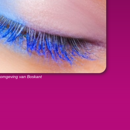
f omgeving van Boskant