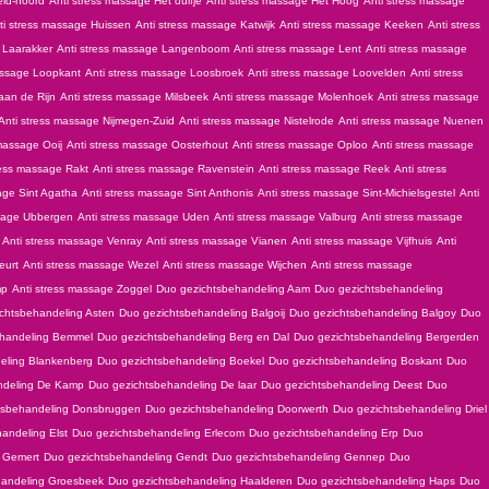
eld-noord
Anti stress massage Het duifje
Anti stress massage Het Hoog
Anti stress massage
ti stress massage Huissen
Anti stress massage Katwijk
Anti stress massage Keeken
Anti stress
 Laarakker
Anti stress massage Langenboom
Anti stress massage Lent
Anti stress massage
assage Loopkant
Anti stress massage Loosbroek
Anti stress massage Loovelden
Anti stress
aan de Rijn
Anti stress massage Milsbeek
Anti stress massage Molenhoek
Anti stress massage
Anti stress massage Nijmegen-Zuid
Anti stress massage Nistelrode
Anti stress massage Nuenen
massage Ooij
Anti stress massage Oosterhout
Anti stress massage Oploo
Anti stress massage
ress massage Rakt
Anti stress massage Ravenstein
Anti stress massage Reek
Anti stress
age Sint Agatha
Anti stress massage Sint Anthonis
Anti stress massage Sint-Michielsgestel
Anti
ssage Ubbergen
Anti stress massage Uden
Anti stress massage Valburg
Anti stress massage
Anti stress massage Venray
Anti stress massage Vianen
Anti stress massage Vijfhuis
Anti
eurt
Anti stress massage Wezel
Anti stress massage Wijchen
Anti stress massage
mp
Anti stress massage Zoggel
Duo gezichtsbehandeling Aam
Duo gezichtsbehandeling
chtsbehandeling Asten
Duo gezichtsbehandeling Balgoij
Duo gezichtsbehandeling Balgoy
Duo
ehandeling Bemmel
Duo gezichtsbehandeling Berg en Dal
Duo gezichtsbehandeling Bergerden
eling Blankenberg
Duo gezichtsbehandeling Boekel
Duo gezichtsbehandeling Boskant
Duo
ndeling De Kamp
Duo gezichtsbehandeling De laar
Duo gezichtsbehandeling Deest
Duo
tsbehandeling Donsbruggen
Duo gezichtsbehandeling Doorwerth
Duo gezichtsbehandeling Driel
andeling Elst
Duo gezichtsbehandeling Erlecom
Duo gezichtsbehandeling Erp
Duo
 Gemert
Duo gezichtsbehandeling Gendt
Duo gezichtsbehandeling Gennep
Duo
handeling Groesbeek
Duo gezichtsbehandeling Haalderen
Duo gezichtsbehandeling Haps
Duo