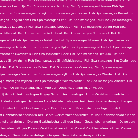
ssages Het duifje
Fish Spa massages Het Hoog
Fish Spa massages Heteren
Fish Spa
issen
Fish Spa massages Katwijk
Fish Spa massages Keeken
Fish Spa massages Kessel
Fish
ssages Langenboom
Fish Spa massages Lent
Fish Spa massages Leur
Fish Spa massages
assages Loosbroek
Fish Spa massages Loovelden
Fish Spa massages Lunen
Fish Spa
es Milsbeek
Fish Spa massages Molenhoek
Fish Spa massages Nederasselt
Fish Spa
egen-Zuid
Fish Spa massages Nistelrode
Fish Spa massages Nuenen
Fish Spa massages
massages Oosterhout
Fish Spa massages Oploo
Fish Spa massages Oss
Fish Spa massages
 massages Ravenstein
Fish Spa massages Reek
Fish Spa massages Renkum
Fish Spa
ages Sint Anthonis
Fish Spa massages Sint-Michielsgestel
Fish Spa massages Sint-Oedenrode
 Uden
Fish Spa massages Valburg
Fish Spa massages Valenberg
Fish Spa massages
 Spa massages Vianen
Fish Spa massages Vijfhuis
Fish Spa massages Vlierden
Fish Spa
Spa massages Wijchen
Fish Spa massages Willemskwartier
Fish Spa massages Winssen
Fish
en Aam
Gezichtsbehandelingen Afferden
Gezichtsbehandelingen Altrade
oij
Gezichtsbehandelingen Balgoy
Gezichtsbehandelingen Bedaf
Gezichtsbehandelingen
chtsbehandelingen Bergerden
Gezichtsbehandelingen Best
Gezichtsbehandelingen Beugen
en Boskant
Gezichtsbehandelingen Boven-Leeuwen
Gezichtsbehandelingen Boxtel
st
Gezichtsbehandelingen Den Bosch
Gezichtsbehandelingen Deurne
Gezichtsbehandelingen
chtsbehandelingen Drunen
Gezichtsbehandelingen Druten
Gezichtsbehandelingen Dukenburg
chtsbehandelingen Frasselt
Gezichtsbehandelingen Gassel
Gezichtsbehandelingen Geffen
afwegen
Gezichtsbehandelingen Graspeel
Gezichtsbehandelingen Grave