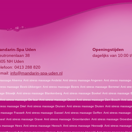
andarin-Spa Uden
Openingstijden
eutronenlaan 38
dagelijks van 10:00 
405 NH Uden
elefoon: 0413 288 820
-mail:
info@mandarin-spa-uden.nl
 massage Alverna
Anti stress massage Andelst
Anti stress massage Angeren
Anti stress massage
stress massage Beek-Ubbergen
Anti stress massage Beers
Anti stress massage Bemmel
Anti str
age Bitswijk
Anti stress massage Blankenberg
Anti stress massage Boekel
Anti stress massage 
Anti stress massage De laar
Anti stress massage Deest
Anti stress massage Den Bosch
Anti st
tress massage Driel
Anti stress massage Drunen
Anti stress massage Druten
Anti stress massa
s massage Frasselt
Anti stress massage Gassel
Anti stress massage Geffen
Anti stress massage 
peel
Anti stress massage Grave
Anti stress massage Groenlanden
Anti stress massage Groesbe
ss massage Hees
Anti stress massage Heesch
Anti stress massage Heeswijk
Anti stress massage