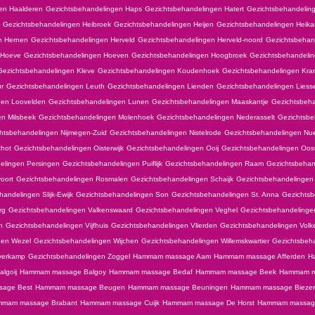
en Haalderen
Gezichtsbehandelingen Haps
Gezichtsbehandelingen Hatert
Gezichtsbehandeli
Gezichtsbehandelingen Heibroek
Gezichtsbehandelingen Heijen
Gezichtsbehandelingen Heika
n Hernen
Gezichtsbehandelingen Herveld
Gezichtsbehandelingen Herveld-noord
Gezichtsbehand
 Hoeve
Gezichtsbehandelingen Hoeven
Gezichtsbehandelingen Hoogbroek
Gezichtsbehandelin
Gezichtsbehandelingen Kleve
Gezichtsbehandelingen Koudenhoek
Gezichtsbehandelingen Kra
r
Gezichtsbehandelingen Leuth
Gezichtsbehandelingen Lienden
Gezichtsbehandelingen Liess
gen Loovelden
Gezichtsbehandelingen Lunen
Gezichtsbehandelingen Maaskantje
Gezichtsbeh
n Milsbeek
Gezichtsbehandelingen Molenhoek
Gezichtsbehandelingen Nederasselt
Gezichtsbe
htsbehandelingen Nijmegen-Zuid
Gezichtsbehandelingen Nistelrode
Gezichtsbehandelingen Nu
chot
Gezichtsbehandelingen Oisterwijk
Gezichtsbehandelingen Ooij
Gezichtsbehandelingen Oos
elingen Persingen
Gezichtsbehandelingen Puiflijk
Gezichtsbehandelingen Raam
Gezichtsbehan
oort
Gezichtsbehandelingen Rosmalen
Gezichtsbehandelingen Schaijk
Gezichtsbehandelinge
andelingen Slijk-Ewijk
Gezichtsbehandelingen Son
Gezichtsbehandelingen St. Anna
Gezichtsb
rg
Gezichtsbehandelingen Valkenswaard
Gezichtsbehandelingen Veghel
Gezichtsbehandelinge
n
Gezichtsbehandelingen Vijfhuis
Gezichtsbehandelingen Vlierden
Gezichtsbehandelingen Volke
gen Wezel
Gezichtsbehandelingen Wijchen
Gezichtsbehandelingen Willemskwartier
Gezichtsbeh
lverkamp
Gezichtsbehandelingen Zoggel
Hammam massage Aam
Hammam massage Afferden
H
lgoij
Hammam massage Balgoy
Hammam massage Bedaf
Hammam massage Beek
Hammam m
age Best
Hammam massage Beugen
Hammam massage Beuningen
Hammam massage Bieze
mam massage Brabant
Hammam massage Cuijk
Hammam massage De Horst
Hammam massag