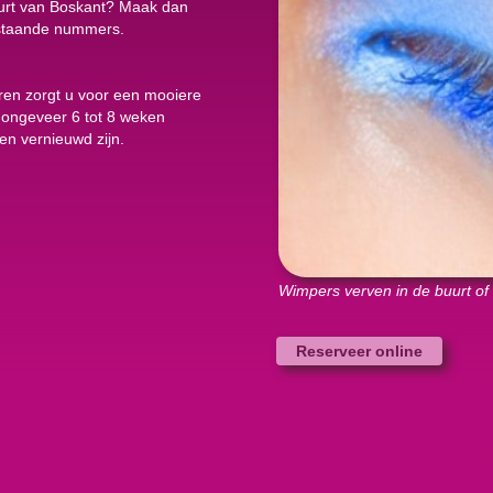
uurt van Boskant? Maak dan
rstaande nummers.
ren zorgt u voor een mooiere
t ongeveer 6 tot 8 weken
n vernieuwd zijn.
Wimpers verven in de buurt o
Reserveer online