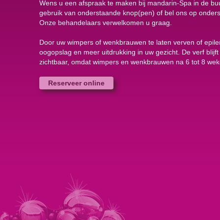
Wens u een afspraak te maken bij mandarin-Spa in de b
gebruik van onderstaande knop(pen) of bel ons op onde
Onze behandelaars verwelkomen u graag.
Door uw wimpers of wenkbrauwen te laten verven of epile
oogopslag en meer uitdrukking in uw gezicht. De verf blijf
zichtbaar, omdat wimpers en wenkbrauwen na 6 tot 8 weke
Reserveer online