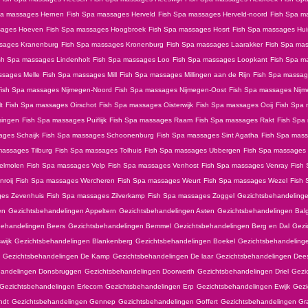
pa massages Hernen
Fish Spa massages Herveld
Fish Spa massages Herveld-noord
Fish Spa ma
sages Hoeven
Fish Spa massages Hoogbroek
Fish Spa massages Hosrt
Fish Spa massages Hu
sages Kranenburg
Fish Spa massages Kronenburg
Fish Spa massages Laarakker
Fish Spa ma
sh Spa massages Lindenholt
Fish Spa massages Loo
Fish Spa massages Loopkant
Fish Spa m
ssages Melle
Fish Spa massages Mill
Fish Spa massages Millingen aan de Rijn
Fish Spa massag
Fish Spa massages Nijmegen-Noord
Fish Spa massages Nijmegen-Oost
Fish Spa massages Nijm
t
Fish Spa massages Oirschot
Fish Spa massages Oisterwijk
Fish Spa massages Ooij
Fish Spa 
singen
Fish Spa massages Puiflijk
Fish Spa massages Raam
Fish Spa massages Rakt
Fish Spa
ages Schaijk
Fish Spa massages Schoonenburg
Fish Spa massages Sint Agatha
Fish Spa mass
massages Tilburg
Fish Spa massages Tolhuis
Fish Spa massages Ubbergen
Fish Spa massages
elmolen
Fish Spa massages Velp
Fish Spa massages Venhost
Fish Spa massages Venray
Fish
roij
Fish Spa massages Wercheren
Fish Spa massages Weurt
Fish Spa massages Wezel
Fish 
ges Zevenhuis
Fish Spa massages Zilverkamp
Fish Spa massages Zoggel
Gezichtsbehandeling
en
Gezichtsbehandelingen Appeltern
Gezichtsbehandelingen Asten
Gezichtsbehandelingen Balg
behandelingen Beers
Gezichtsbehandelingen Bemmel
Gezichtsbehandelingen Berg en Dal
Gezi
wijk
Gezichtsbehandelingen Blankenberg
Gezichtsbehandelingen Boekel
Gezichtsbehandeling
Gezichtsbehandelingen De Kamp
Gezichtsbehandelingen De laar
Gezichtsbehandelingen Dee
handelingen Donsbruggen
Gezichtsbehandelingen Doorwerth
Gezichtsbehandelingen Driel
Gezi
Gezichtsbehandelingen Erlecom
Gezichtsbehandelingen Erp
Gezichtsbehandelingen Ewijk
Gezi
ndt
Gezichtsbehandelingen Gennep
Gezichtsbehandelingen Goffert
Gezichtsbehandelingen Gr