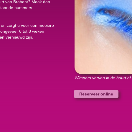
urt van Brabant? Maak dan
rstaande nummers.
ren zorgt u voor een mooiere
t ongeveer 6 tot 8 weken
n vernieuwd zijn.
Wimpers verven in de buurt o
Reserveer online