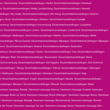
ngen Hazenkamp
Gezichtsbehandelingen Hedel
Gezichtsbehandelingen Heelsum
nt
Gezichtsbehandelingen Heilig Landstichting
Gezichtsbehandelingen Heiveld
elingen Het duifje
Gezichtsbehandelingen Het Hoog
Gezichtsbehandelingen Heteren
gen Hosrt
Gezichtsbehandelingen Huissen
Gezichtsbehandelingen Katwijk
nenburg
Gezichtsbehandelingen Kronenburg
Gezichtsbehandelingen Laarakker
ent
Gezichtsbehandelingen Linden
Gezichtsbehandelingen Lindenholt
Gezichtsbehandelingen
andelingen Malburgen
Gezichtsbehandelingen Malden
Gezichtsbehandelingen Melle
handelingen Nieuw-Gassel
Gezichtsbehandelingen Nijmegen
Gezichtsbehandelingen Nijmegen-
enen
Gezichtsbehandelingen Nuland
Gezichtsbehandelingen Nutterden
terhout
Gezichtsbehandelingen Oploo
Gezichtsbehandelingen Oss
Gezichtsbehandelingen
delingen Rakt
Gezichtsbehandelingen Ravenstein
Gezichtsbehandelingen Reek
n Schoonenburg
Gezichtsbehandelingen Sint Agatha
Gezichtsbehandelingen Sint Anthonis
ehandelingen Tilburg
Gezichtsbehandelingen Tolhuis
Gezichtsbehandelingen Ubbergen
n Veldhoven
Gezichtsbehandelingen Velmolen
Gezichtsbehandelingen Velp
l
Gezichtsbehandelingen Vught
Gezichtsbehandelingen Waalre
Gezichtsbehandelingen
andelingen Winssen
Gezichtsbehandelingen Woezik
Gezichtsbehandelingen Wyler
ammam massage Altrade
Hammam massage Alverna
Hammam massage Andelst
Hammam
assage Beek en Donk
Hammam massage Beek-Ubbergen
Hammam massage Beers
Hammam
n
Hammam massage Bitswijk
Hammam massage Blankenberg
Hammam massage Boekel
e De Kamp
Hammam massage De laar
Hammam massage Deest
Hammam massage Den