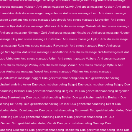
eld-noord
Anti stress massage Het duifje
Anti stress massage Het Hoog
Anti stress massage
ti stress massage Huissen
Anti stress massage Katwijk
Anti stress massage Keeken
Anti stress
 Laarakker
Anti stress massage Langenboom
Anti stress massage Lent
Anti stress massage
assage Loopkant
Anti stress massage Loosbroek
Anti stress massage Loovelden
Anti stress
aan de Rijn
Anti stress massage Milsbeek
Anti stress massage Molenhoek
Anti stress massage
Anti stress massage Nijmegen-Zuid
Anti stress massage Nistelrode
Anti stress massage Nuenen
massage Ooij
Anti stress massage Oosterhout
Anti stress massage Oploo
Anti stress massage
ress massage Rakt
Anti stress massage Ravenstein
Anti stress massage Reek
Anti stress
age Sint Agatha
Anti stress massage Sint Anthonis
Anti stress massage Sint-Michielsgestel
Anti
ssage Ubbergen
Anti stress massage Uden
Anti stress massage Valburg
Anti stress massage
Anti stress massage Venray
Anti stress massage Vianen
Anti stress massage Vijfhuis
Anti
eurt
Anti stress massage Wezel
Anti stress massage Wijchen
Anti stress massage
mp
Anti stress massage Zoggel
Duo gezichtsbehandeling Aam
Duo gezichtsbehandeling
chtsbehandeling Asten
Duo gezichtsbehandeling Balgoij
Duo gezichtsbehandeling Balgoy
Duo
ehandeling Bemmel
Duo gezichtsbehandeling Berg en Dal
Duo gezichtsbehandeling Bergerden
eling Blankenberg
Duo gezichtsbehandeling Boekel
Duo gezichtsbehandeling Boskant
Duo
ndeling De Kamp
Duo gezichtsbehandeling De laar
Duo gezichtsbehandeling Deest
Duo
tsbehandeling Donsbruggen
Duo gezichtsbehandeling Doorwerth
Duo gezichtsbehandeling Driel
andeling Elst
Duo gezichtsbehandeling Erlecom
Duo gezichtsbehandeling Erp
Duo
 Gemert
Duo gezichtsbehandeling Gendt
Duo gezichtsbehandeling Gennep
Duo
handeling Groesbeek
Duo gezichtsbehandeling Haalderen
Duo gezichtsbehandeling Haps
Duo