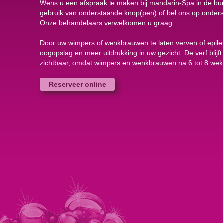
Wens u een afspraak te maken bij mandarin-Spa in de bu
gebruik van onderstaande knop(pen) of bel ons op onde
Onze behandelaars verwelkomen u graag.
Door uw wimpers of wenkbrauwen te laten verven of epile
oogopslag en meer uitdrukking in uw gezicht. De verf blijf
zichtbaar, omdat wimpers en wenkbrauwen na 6 tot 8 weke
Reserveer online