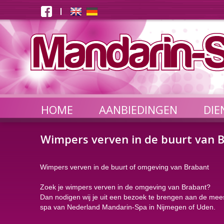
HOME
AANBIEDINGEN
DIE
Wimpers verven in de buurt van 
Wimpers verven in de buurt of omgeving van Brabant
Zoek je wimpers verven in de omgeving van Brabant?
Dan nodigen wij je uit een bezoek te brengen aan de me
spa van Nederland Mandarin-Spa in Nijmegen of Uden.