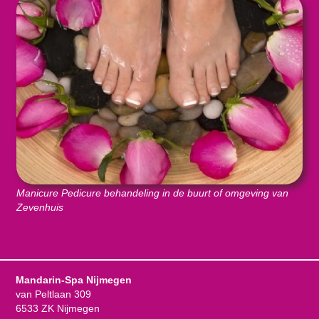
Manicure Pedicure behandeling in de buurt of omgeving van
Zevenhuis
Mandarin-Spa Nijmegen
van Peltlaan 309
6533 ZK Nijmegen