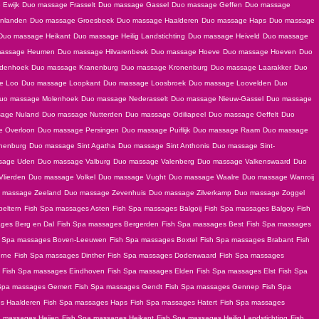
 Ewijk
Duo massage Frasselt
Duo massage Gassel
Duo massage Geffen
Duo massage
nlanden
Duo massage Groesbeek
Duo massage Haalderen
Duo massage Haps
Duo massage
Duo massage Heikant
Duo massage Heilig Landstichting
Duo massage Heiveld
Duo massage
massage Heumen
Duo massage Hilvarenbeek
Duo massage Hoeve
Duo massage Hoeven
Duo
denhoek
Duo massage Kranenburg
Duo massage Kronenburg
Duo massage Laarakker
Duo
e Loo
Duo massage Loopkant
Duo massage Loosbroek
Duo massage Loovelden
Duo
uo massage Molenhoek
Duo massage Nederasselt
Duo massage Nieuw-Gassel
Duo massage
age Nuland
Duo massage Nutterden
Duo massage Odiliapeel
Duo massage Oeffelt
Duo
 Overloon
Duo massage Persingen
Duo massage Puiflijk
Duo massage Raam
Duo massage
nenburg
Duo massage Sint Agatha
Duo massage Sint Anthonis
Duo massage Sint-
sage Uden
Duo massage Valburg
Duo massage Valenberg
Duo massage Valkenswaard
Duo
lierden
Duo massage Volkel
Duo massage Vught
Duo massage Waalre
Duo massage Wanroij
 massage Zeeland
Duo massage Zevenhuis
Duo massage Zilverkamp
Duo massage Zoggel
eltern
Fish Spa massages Asten
Fish Spa massages Balgoij
Fish Spa massages Balgoy
Fish
ges Berg en Dal
Fish Spa massages Bergerden
Fish Spa massages Best
Fish Spa massages
h Spa massages Boven-Leeuwen
Fish Spa massages Boxtel
Fish Spa massages Brabant
Fish
rne
Fish Spa massages Dinther
Fish Spa massages Dodenwaard
Fish Spa massages
Fish Spa massages Eindhoven
Fish Spa massages Elden
Fish Spa massages Elst
Fish Spa
Spa massages Gemert
Fish Spa massages Gendt
Fish Spa massages Gennep
Fish Spa
s Haalderen
Fish Spa massages Haps
Fish Spa massages Hatert
Fish Spa massages
a massages Heijen
Fish Spa massages Heikant
Fish Spa massages Heilig Landstichting
Fish