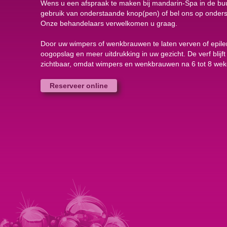
Wens u een afspraak te maken bij mandarin-Spa in de b
gebruik van onderstaande knop(pen) of bel ons op onde
Onze behandelaars verwelkomen u graag.
Door uw wimpers of wenkbrauwen te laten verven of epile
oogopslag en meer uitdrukking in uw gezicht. De verf blijf
zichtbaar, omdat wimpers en wenkbrauwen na 6 tot 8 weke
Reserveer online