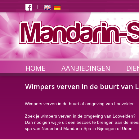
HOME
AANBIEDINGEN
DIE
Wimpers verven in de buurt van 
Wimpers verven in de buurt of omgeving van Loovelden
Zoek je wimpers verven in de omgeving van Loovelden?
Dan nodigen wij je uit een bezoek te brengen aan de me
spa van Nederland Mandarin-Spa in Nijmegen of Uden.