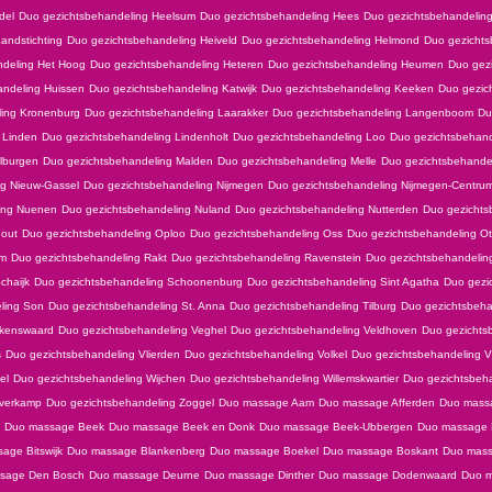
del
Duo gezichtsbehandeling Heelsum
Duo gezichtsbehandeling Hees
Duo gezichtsbehandelin
andstichting
Duo gezichtsbehandeling Heiveld
Duo gezichtsbehandeling Helmond
Duo gezichts
ndeling Het Hoog
Duo gezichtsbehandeling Heteren
Duo gezichtsbehandeling Heumen
Duo gez
andeling Huissen
Duo gezichtsbehandeling Katwijk
Duo gezichtsbehandeling Keeken
Duo gezic
ling Kronenburg
Duo gezichtsbehandeling Laarakker
Duo gezichtsbehandeling Langenboom
Du
 Linden
Duo gezichtsbehandeling Lindenholt
Duo gezichtsbehandeling Loo
Duo gezichtsbehand
lburgen
Duo gezichtsbehandeling Malden
Duo gezichtsbehandeling Melle
Duo gezichtsbehandel
ng Nieuw-Gassel
Duo gezichtsbehandeling Nijmegen
Duo gezichtsbehandeling Nijmegen-Centru
ing Nuenen
Duo gezichtsbehandeling Nuland
Duo gezichtsbehandeling Nutterden
Duo gezichts
hout
Duo gezichtsbehandeling Oploo
Duo gezichtsbehandeling Oss
Duo gezichtsbehandeling O
am
Duo gezichtsbehandeling Rakt
Duo gezichtsbehandeling Ravenstein
Duo gezichtsbehandelin
chaijk
Duo gezichtsbehandeling Schoonenburg
Duo gezichtsbehandeling Sint Agatha
Duo gezi
ling Son
Duo gezichtsbehandeling St. Anna
Duo gezichtsbehandeling Tilburg
Duo gezichtsbeha
lkenswaard
Duo gezichtsbehandeling Veghel
Duo gezichtsbehandeling Veldhoven
Duo gezichts
s
Duo gezichtsbehandeling Vlierden
Duo gezichtsbehandeling Volkel
Duo gezichtsbehandeling 
el
Duo gezichtsbehandeling Wijchen
Duo gezichtsbehandeling Willemskwartier
Duo gezichtsbeh
lverkamp
Duo gezichtsbehandeling Zoggel
Duo massage Aam
Duo massage Afferden
Duo massa
Duo massage Beek
Duo massage Beek en Donk
Duo massage Beek-Ubbergen
Duo massage 
age Bitswijk
Duo massage Blankenberg
Duo massage Boekel
Duo massage Boskant
Duo mas
sage Den Bosch
Duo massage Deurne
Duo massage Dinther
Duo massage Dodenwaard
Duo 