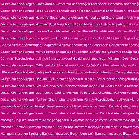
Gezichtsbehandelingen Groenlanden
Gezichtsbehandelingen Groesbeek
Gezichtsbehandeling
Gezichtsbehandelingen Hees
Gezichtsbehandelingen Heesch
Gezichtsbehandelingen Heeswijk
Gezichtsbehandelingen Helmond
Gezichtsbehandelingen Hengstheuvel
Gezichtsbehandelinge
Gezichtsbehandelingen Heumen
Gezichtsbehandelingen Hilvarenbeek
Gezichtsbehandelingen
Gezichtsbehandelingen Keeken
Gezichtsbehandelingen Kessel
Gezichtsbehandelingen Kleef
Gezichtsbehandelingen Langenboom
Gezichtsbehandelingen Lent
Gezichtsbehandelingen Leu
Loo
Gezichtsbehandelingen Loopkant
Gezichtsbehandelingen Loosbroek
Gezichtsbehandelin
Gezichtsbehandelingen Mill
Gezichtsbehandelingen Millingen aan de Rijn
Gezichtsbehandelinge
Centrum
Gezichtsbehandelingen Nijmegen-Noord
Gezichtsbehandelingen Nijmegen-Oost
Gezic
Gezichtsbehandelingen Odiliapeel
Gezichtsbehandelingen Oeffelt
Gezichtsbehandelingen Oirs
Ottersum
Gezichtsbehandelingen Overasselt
Gezichtsbehandelingen Overloon
Gezichtsbehand
Gezichtsbehandelingen Renkum
Gezichtsbehandelingen Ressen
Gezichtsbehandelingen Rijkev
Gezichtsbehandelingen Sint-Michielsgestel
Gezichtsbehandelingen Sint-Oedenrode
Gezichtsbeh
Gezichtsbehandelingen Uden
Gezichtsbehandelingen Valburg
Gezichtsbehandelingen Valenbe
Gezichtsbehandelingen Venhost
Gezichtsbehandelingen Venray
Gezichtsbehandelingen Viane
Wanroij
Gezichtsbehandelingen Wercheren
Gezichtsbehandelingen Weurt
Gezichtsbehandelin
Gezichtsbehandelingen Zeeland
Gezichtsbehandelingen Zevenhuis
Gezichtsbehandelingen Zi
massage Angeren
Hammam massage Appeltern
Hammam massage Asten
Hammam massage Ba
massage Bemmel
Hammam massage Berg en Dal
Hammam massage Bergerden
Hammam mass
Hammam massage Boskant
Hammam massage Boven-Leeuwen
Hammam massage Boxtel
Ham