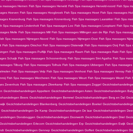
pa massages Hernen
Fish Spa massages Herveld
Fish Spa massages Herveld-noord
Fish Spa ma
sages Hoeven
Fish Spa massages Hoogbroek
Fish Spa massages Hosrt
Fish Spa massages Hu
sages Kranenburg
Fish Spa massages Kronenburg
Fish Spa massages Laarakker
Fish Spa ma
sh Spa massages Lindenholt
Fish Spa massages Loo
Fish Spa massages Loopkant
Fish Spa m
ssages Melle
Fish Spa massages Mill
Fish Spa massages Millingen aan de Rijn
Fish Spa massag
Fish Spa massages Nijmegen-Noord
Fish Spa massages Nijmegen-Oost
Fish Spa massages Nijm
t
Fish Spa massages Oirschot
Fish Spa massages Oisterwijk
Fish Spa massages Ooij
Fish Spa 
singen
Fish Spa massages Puiflijk
Fish Spa massages Raam
Fish Spa massages Rakt
Fish Spa
ages Schaijk
Fish Spa massages Schoonenburg
Fish Spa massages Sint Agatha
Fish Spa mass
massages Tilburg
Fish Spa massages Tolhuis
Fish Spa massages Ubbergen
Fish Spa massages
elmolen
Fish Spa massages Velp
Fish Spa massages Venhost
Fish Spa massages Venray
Fish
roij
Fish Spa massages Wercheren
Fish Spa massages Weurt
Fish Spa massages Wezel
Fish 
ges Zevenhuis
Fish Spa massages Zilverkamp
Fish Spa massages Zoggel
Gezichtsbehandeling
en
Gezichtsbehandelingen Appeltern
Gezichtsbehandelingen Asten
Gezichtsbehandelingen Balg
behandelingen Beers
Gezichtsbehandelingen Bemmel
Gezichtsbehandelingen Berg en Dal
Gezi
wijk
Gezichtsbehandelingen Blankenberg
Gezichtsbehandelingen Boekel
Gezichtsbehandeling
Gezichtsbehandelingen De Kamp
Gezichtsbehandelingen De laar
Gezichtsbehandelingen Dee
handelingen Donsbruggen
Gezichtsbehandelingen Doorwerth
Gezichtsbehandelingen Driel
Gezi
Gezichtsbehandelingen Erlecom
Gezichtsbehandelingen Erp
Gezichtsbehandelingen Ewijk
Gezi
ndt
Gezichtsbehandelingen Gennep
Gezichtsbehandelingen Goffert
Gezichtsbehandelingen Gr