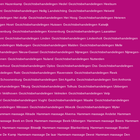
ngen Hazenkamp
Gezichtsbehandelingen Hedel
Gezichtsbehandelingen Heelsum
nt
Gezichtsbehandelingen Heilig Landstichting
Gezichtsbehandelingen Heiveld
elingen Het duifje
Gezichtsbehandelingen Het Hoog
Gezichtsbehandelingen Heteren
gen Hosrt
Gezichtsbehandelingen Huissen
Gezichtsbehandelingen Katwijk
nenburg
Gezichtsbehandelingen Kronenburg
Gezichtsbehandelingen Laarakker
ent
Gezichtsbehandelingen Linden
Gezichtsbehandelingen Lindenholt
Gezichtsbehandelingen
andelingen Malburgen
Gezichtsbehandelingen Malden
Gezichtsbehandelingen Melle
handelingen Nieuw-Gassel
Gezichtsbehandelingen Nijmegen
Gezichtsbehandelingen Nijmegen-
enen
Gezichtsbehandelingen Nuland
Gezichtsbehandelingen Nutterden
terhout
Gezichtsbehandelingen Oploo
Gezichtsbehandelingen Oss
Gezichtsbehandelingen
delingen Rakt
Gezichtsbehandelingen Ravenstein
Gezichtsbehandelingen Reek
n Schoonenburg
Gezichtsbehandelingen Sint Agatha
Gezichtsbehandelingen Sint Anthonis
ehandelingen Tilburg
Gezichtsbehandelingen Tolhuis
Gezichtsbehandelingen Ubbergen
n Veldhoven
Gezichtsbehandelingen Velmolen
Gezichtsbehandelingen Velp
l
Gezichtsbehandelingen Vught
Gezichtsbehandelingen Waalre
Gezichtsbehandelingen
andelingen Winssen
Gezichtsbehandelingen Woezik
Gezichtsbehandelingen Wyler
ammam massage Altrade
Hammam massage Alverna
Hammam massage Andelst
Hammam
assage Beek en Donk
Hammam massage Beek-Ubbergen
Hammam massage Beers
Hammam
n
Hammam massage Bitswijk
Hammam massage Blankenberg
Hammam massage Boekel
e De Kamp
Hammam massage De laar
Hammam massage Deest
Hammam massage Den