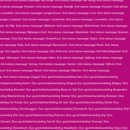
eld-noord
Anti stress massage Het duifje
Anti stress massage Het Hoog
Anti stress massage
ti stress massage Huissen
Anti stress massage Katwijk
Anti stress massage Keeken
Anti stress
 Laarakker
Anti stress massage Langenboom
Anti stress massage Lent
Anti stress massage
assage Loopkant
Anti stress massage Loosbroek
Anti stress massage Loovelden
Anti stress
aan de Rijn
Anti stress massage Milsbeek
Anti stress massage Molenhoek
Anti stress massage
Anti stress massage Nijmegen-Zuid
Anti stress massage Nistelrode
Anti stress massage Nuenen
massage Ooij
Anti stress massage Oosterhout
Anti stress massage Oploo
Anti stress massage
ress massage Rakt
Anti stress massage Ravenstein
Anti stress massage Reek
Anti stress
age Sint Agatha
Anti stress massage Sint Anthonis
Anti stress massage Sint-Michielsgestel
Anti
ssage Ubbergen
Anti stress massage Uden
Anti stress massage Valburg
Anti stress massage
Anti stress massage Venray
Anti stress massage Vianen
Anti stress massage Vijfhuis
Anti
eurt
Anti stress massage Wezel
Anti stress massage Wijchen
Anti stress massage
mp
Anti stress massage Zoggel
Duo gezichtsbehandeling Aam
Duo gezichtsbehandeling
chtsbehandeling Asten
Duo gezichtsbehandeling Balgoij
Duo gezichtsbehandeling Balgoy
Duo
ehandeling Bemmel
Duo gezichtsbehandeling Berg en Dal
Duo gezichtsbehandeling Bergerden
eling Blankenberg
Duo gezichtsbehandeling Boekel
Duo gezichtsbehandeling Boskant
Duo
ndeling De Kamp
Duo gezichtsbehandeling De laar
Duo gezichtsbehandeling Deest
Duo
tsbehandeling Donsbruggen
Duo gezichtsbehandeling Doorwerth
Duo gezichtsbehandeling Driel
andeling Elst
Duo gezichtsbehandeling Erlecom
Duo gezichtsbehandeling Erp
Duo
 Gemert
Duo gezichtsbehandeling Gendt
Duo gezichtsbehandeling Gennep
Duo
handeling Groesbeek
Duo gezichtsbehandeling Haalderen
Duo gezichtsbehandeling Haps
Duo