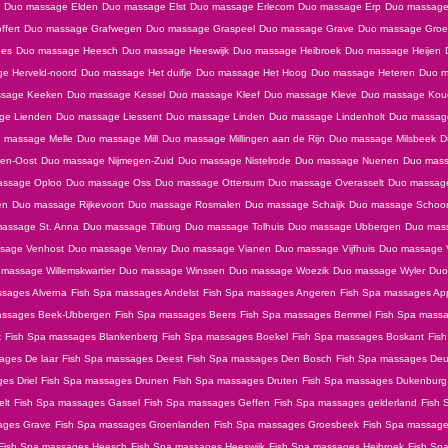
Duo massage Elden
Duo massage Elst
Duo massage Erlecom
Duo massage Erp
Duo massage
fert
Duo massage Grafwegen
Duo massage Graspeel
Duo massage Grave
Duo massage Groe
ees
Duo massage Heesch
Duo massage Heeswijk
Duo massage Heibroek
Duo massage Heijen
e Herveld-noord
Duo massage Het duifje
Duo massage Het Hoog
Duo massage Heteren
Duo 
ssage Keeken
Duo massage Kessel
Duo massage Kleef
Duo massage Kleve
Duo massage Kou
ge Lienden
Duo massage Liessent
Duo massage Linden
Duo massage Lindenholt
Duo massag
 massage Melle
Duo massage Mill
Duo massage Millingen aan de Rijn
Duo massage Milsbeek
D
en-Oost
Duo massage Nijmegen-Zuid
Duo massage Nistelrode
Duo massage Nuenen
Duo mass
assage Oploo
Duo massage Oss
Duo massage Ottersum
Duo massage Overasselt
Duo massage
en
Duo massage Rijkevoort
Duo massage Rosmalen
Duo massage Schaijk
Duo massage Schoo
assage St. Anna
Duo massage Tilburg
Duo massage Tolhuis
Duo massage Ubbergen
Duo mas
sage Venhost
Duo massage Venray
Duo massage Vianen
Duo massage Vijfhuis
Duo massage V
massage Willemskwartier
Duo massage Winssen
Duo massage Woezik
Duo massage Wyler
Duo
ssages Alverna
Fish Spa massages Andelst
Fish Spa massages Angeren
Fish Spa massages App
assages Beek-Ubbergen
Fish Spa massages Beers
Fish Spa massages Bemmel
Fish Spa massa
k
Fish Spa massages Blankenberg
Fish Spa massages Boekel
Fish Spa massages Boskant
Fis
ages De laar
Fish Spa massages Deest
Fish Spa massages Den Bosch
Fish Spa massages Deu
es Driel
Fish Spa massages Drunen
Fish Spa massages Druten
Fish Spa massages Dukenburg
lt
Fish Spa massages Gassel
Fish Spa massages Geffen
Fish Spa massages gelderland
Fish 
ages Grave
Fish Spa massages Groenlanden
Fish Spa massages Groesbeek
Fish Spa massage
Fish Spa massages Heesch
Fish Spa massages Heeswijk
Fish Spa massages Heibroek
Fish Sp