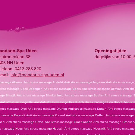
andarin-Spa Uden
Openingstijden
eutronenlaan 38
dagelijks van 10:00 
405 NH Uden
elefoon: 0413 288 820
-mail:
info@mandarin-spa-uden.nl
 massage Alverna
Anti stress massage Andelst
Anti stress massage Angeren
Anti stress massage
stress massage Beek-Ubbergen
Anti stress massage Beers
Anti stress massage Bemmel
Anti str
age Bitswijk
Anti stress massage Blankenberg
Anti stress massage Boekel
Anti stress massage 
Anti stress massage De laar
Anti stress massage Deest
Anti stress massage Den Bosch
Anti st
tress massage Driel
Anti stress massage Drunen
Anti stress massage Druten
Anti stress massa
s massage Frasselt
Anti stress massage Gassel
Anti stress massage Geffen
Anti stress massage 
peel
Anti stress massage Grave
Anti stress massage Groenlanden
Anti stress massage Groesbe
ss massage Hees
Anti stress massage Heesch
Anti stress massage Heeswijk
Anti stress massage