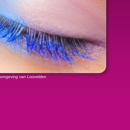
f omgeving van Loovelden