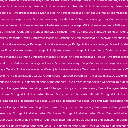
engstheuvel
Anti stress massage Hernen
Anti stress massage Herveld
Anti stress massage Herv
oeve
Anti stress massage Hoeven
Anti stress massage Hoogbroek
Anti stress massage Hosrt
An
udenhoek
Anti stress massage Kranenburg
Anti stress massage Kronenburg
Anti stress massage
i stress massage Linden
Anti stress massage Lindenholt
Anti stress massage Loo
Anti stress m
assage Malden
Anti stress massage Melle
Anti stress massage Mill
Anti stress massage Millingen 
age Nijmegen-Centrum
Anti stress massage Nijmegen-Noord
Anti stress massage Nijmegen-Oost
 stress massage Oeffelt
Anti stress massage Oirschot
Anti stress massage Oisterwijk
Anti stress 
on
Anti stress massage Persingen
Anti stress massage Puiflijk
Anti stress massage Raam
Anti st
sage Rosmalen
Anti stress massage Schaijk
Anti stress massage Schoonenburg
Anti stress mass
tress massage St. Anna
Anti stress massage Tilburg
Anti stress massage Tolhuis
Anti stress ma
 Veldhoven
Anti stress massage Velmolen
Anti stress massage Velp
Anti stress massage Venhost
sage Waalre
Anti stress massage Wanroij
Anti stress massage Wercheren
Anti stress massage W
Wyler
Anti stress massage Zeeland
Anti stress massage Zevenhuis
Anti stress massage Zilverka
deling Andelst
Duo gezichtsbehandeling Angeren
Duo gezichtsbehandeling Appeltern
Duo gezi
 Donk
Duo gezichtsbehandeling Beek-Ubbergen
Duo gezichtsbehandeling Beers
Duo gezichtsb
uningen
Duo gezichtsbehandeling Biezen
Duo gezichtsbehandeling Bitswijk
Duo gezichtsbehand
g Brabant
Duo gezichtsbehandeling Cuijk
Duo gezichtsbehandeling De Horst
Duo gezichtsbeha
nther
Duo gezichtsbehandeling Dodenwaard
Duo gezichtsbehandeling Dodenwaard
Duo gezich
ukenburg
Duo gezichtsbehandeling Eindhoven
Duo gezichtsbehandeling Elden
Duo gezichtsbeh
Duo gezichtsbehandeling Geffen
Duo gezichtsbehandeling gelderland
Duo gezichtsbehandeling
aspeel
Duo gezichtsbehandeling Grave
Duo gezichtsbehandeling Groenlanden
Duo gezichtsbe