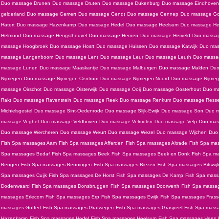
Duo massage Drunen
Duo massage Druten
Duo massage Dukenburg
Duo massage Eindhoven
gelderland
Duo massage Gemert
Duo massage Gendt
Duo massage Gennep
Duo massage Gof
Hatert
Duo massage Hazenkamp
Duo massage Hedel
Duo massage Heelsum
Duo massage H
Helmond
Duo massage Hengstheuvel
Duo massage Hernen
Duo massage Herveld
Duo massag
massage Hoogbroek
Duo massage Hosrt
Duo massage Huissen
Duo massage Katwijk
Duo ma
massage Langenboom
Duo massage Lent
Duo massage Leur
Duo massage Leuth
Duo massa
massage Lunen
Duo massage Maaskantje
Duo massage Malburgen
Duo massage Malden
Duo
Nijmegen
Duo massage Nijmegen-Centrum
Duo massage Nijmegen-Noord
Duo massage Nijmeg
massage Oirschot
Duo massage Oisterwijk
Duo massage Ooij
Duo massage Oosterhout
Duo m
Rakt
Duo massage Ravenstein
Duo massage Reek
Duo massage Renkum
Duo massage Ress
Michielsgestel
Duo massage Sint-Oedenrode
Duo massage Slijk-Ewijk
Duo massage Son
Duo m
massage Veghel
Duo massage Veldhoven
Duo massage Velmolen
Duo massage Velp
Duo mas
Duo massage Wercheren
Duo massage Weurt
Duo massage Wezel
Duo massage Wijchen
Duo 
Fish Spa massages Aam
Fish Spa massages Afferden
Fish Spa massages Altrade
Fish Spa ma
Spa massages Bedaf
Fish Spa massages Beek
Fish Spa massages Beek en Donk
Fish Spa m
Beugen
Fish Spa massages Beuningen
Fish Spa massages Biezen
Fish Spa massages Bitswij
Spa massages Cuijk
Fish Spa massages De Horst
Fish Spa massages De Kamp
Fish Spa mass
Dodenwaard
Fish Spa massages Donsbruggen
Fish Spa massages Doorwerth
Fish Spa massag
massages Erlecom
Fish Spa massages Erp
Fish Spa massages Ewijk
Fish Spa massages Frasse
massages Goffert
Fish Spa massages Grafwegen
Fish Spa massages Graspeel
Fish Spa mass
Hazenkamp
Fish Spa massages Hedel
Fish Spa massages Heelsum
Fish Spa massages Hees